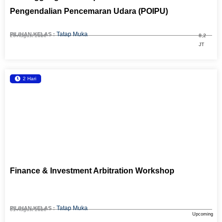
Pengendalian Pencemaran Udara (POIPU)
Tatap Muka
PILIHAN KELAS :
26 August 2026
8,2
JT
2 Hari
Finance & Investment Arbitration Workshop
Tatap Muka
PILIHAN KELAS :
31 August 2026
Upcoming