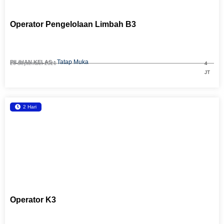
Operator Pengelolaan Limbah B3
Tatap Muka
PILIHAN KELAS :
26 September 2026
4
JT
2 Hari
Operator K3