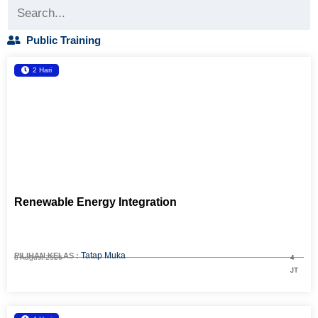
Public Training
2 Hari
Renewable Energy Integration
Tatap Muka
PILIHAN KELAS :
8 August 2026
4
JT