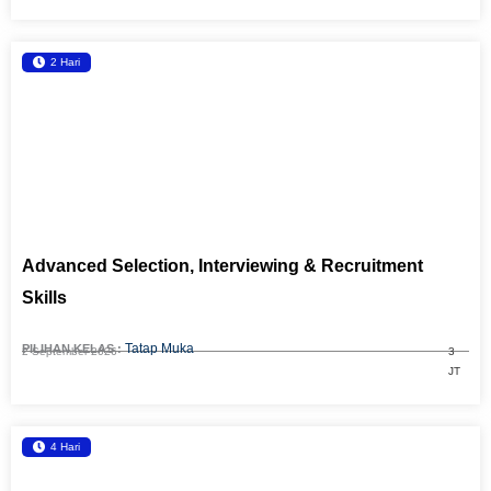
2 Hari
Advanced Selection, Interviewing & Recruitment
Skills
Tatap Muka
PILIHAN KELAS :
2 September 2026
3
JT
4 Hari