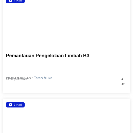
4 Hari
Pemantauan Pengelolaan Limbah B3
Tatap Muka
PILIHAN KELAS :
11 August 2026
4
JT
2 Hari