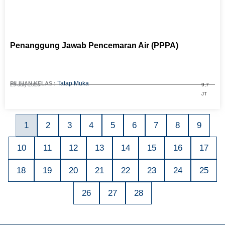
Penanggung Jawab Pencemaran Air (PPPA)
Tatap Muka
PILIHAN KELAS :
29 July 2026
9,7
JT
1
2
3
4
5
6
7
8
9
10
11
12
13
14
15
16
17
18
19
20
21
22
23
24
25
26
27
28