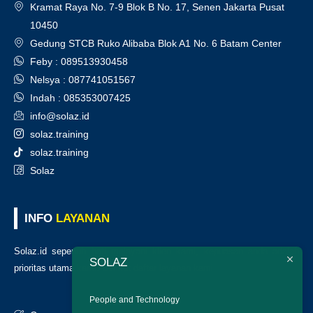
Kramat Raya No. 7-9 Blok B No. 17, Senen Jakarta Pusat
10450
Gedung STCB Ruko Alibaba Blok A1 No. 6 Batam Center
Feby : 089513930458
Nelsya : 087741051567
Indah : 085353007425
info@solaz.id
solaz.training
solaz.training
Solaz
INFO
LAYANAN
Solaz.id sepenuh hati melayani klien kami, kepuasan anda adalah
SOLAZ
prioritas utama kami. Berikut daftar layanan kami
:
People and Technology