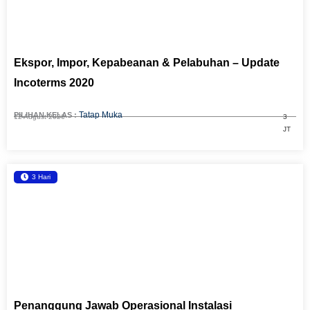
Ekspor, Impor, Kepabeanan & Pelabuhan – Update
Incoterms 2020
Tatap Muka
PILIHAN KELAS :
12 August 2026
3
JT
3 Hari
Penanggung Jawab Operasional Instalasi