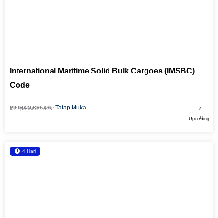
International Maritime Solid Bulk Cargoes (IMSBC)
Code
Tatap Muka
PILIHAN KELAS :
4 September 2026
8
JT
Upcoming
4 Hari