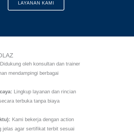
LAYANAN KAMI
OLAZ
Didukung oleh konsultan dan trainer
aman mendampingi berbagai
caya:
Lingkup layanan dan rincian
secara terbuka tanpa biaya
ktu):
Kami bekerja dengan action
 jelas agar sertifikat terbit sesuai