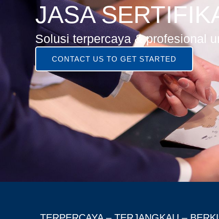
JASA SERTIFIK
Solusi terpercaya & profesional un
CONTACT US TO GET STARTED
TERPERCAYA – TERJANGKAU – BERK