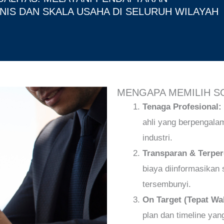
ENIS DAN SKALA USAHA DI SELURUH WILAYAH
MENGAPA MEMILIH S
Tenaga Profesional:
ahli yang berpengal
industri.
Transparan & Terper
biaya diinformasikan 
tersembunyi.
On Target (Tepat Wa
plan dan timeline yang