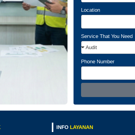
Location
Service That You Need
Phone Number
K
INFO
LAYANAN