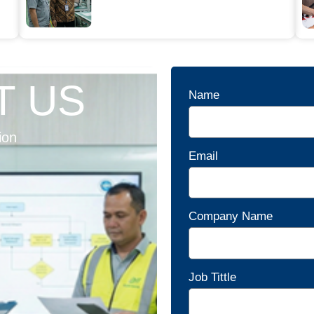
T US
Name
ion
Email
Company Name
Job Tittle