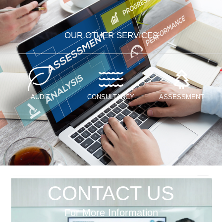
OUR OTHER SERVICES
AUDIT
CONSULTANCY
ASSESSMENT
CONTACT US
For More Information