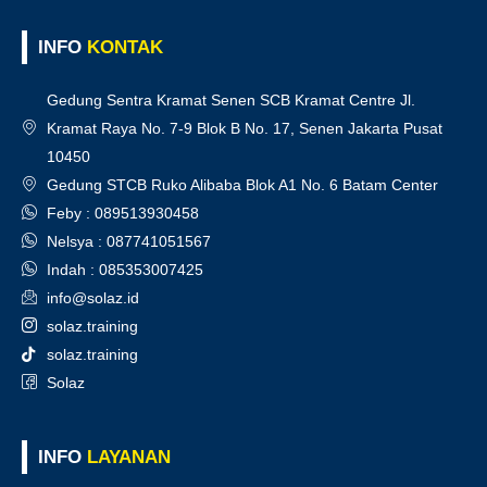
INFO
KONTAK
Gedung Sentra Kramat Senen SCB Kramat Centre Jl.
Kramat Raya No. 7-9 Blok B No. 17, Senen Jakarta Pusat
10450
Gedung STCB Ruko Alibaba Blok A1 No. 6 Batam Center
Feby : 089513930458
Nelsya : 087741051567
Indah : 085353007425
info@solaz.id
solaz.training
solaz.training
Solaz
INFO
LAYANAN