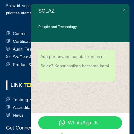
Solaz.id sepenuh hati melayani klien kami, kepuasan anda adalah
SOLAZ
prioritas utama kami. Berikut daftar layanan kami
:
People and Technology
Course
Certification
Audit, Testing, Consultancy & Assessment
Ada pertanyaan seputar kursus di
So-Claz & Smart Benchmark
Product & Services
Solaz? Konsultasikan bersama kami.
LINK
TERKAIT
Tentang Kami
Accreditation
News
WhatsApp Us
Get Connected