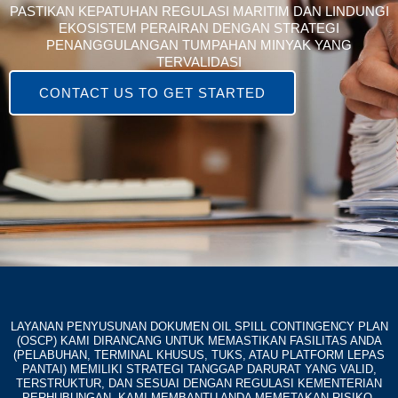
PASTIKAN KEPATUHAN REGULASI MARITIM DAN LINDUNGI
EKOSISTEM PERAIRAN DENGAN STRATEGI
PENANGGULANGAN TUMPAHAN MINYAK YANG
TERVALIDASI
CONTACT US TO GET STARTED
LAYANAN PENYUSUNAN DOKUMEN OIL SPILL CONTINGENCY PLAN
(OSCP) KAMI DIRANCANG UNTUK MEMASTIKAN FASILITAS ANDA
(PELABUHAN, TERMINAL KHUSUS, TUKS, ATAU PLATFORM LEPAS
PANTAI) MEMILIKI STRATEGI TANGGAP DARURAT YANG VALID,
TERSTRUKTUR, DAN SESUAI DENGAN REGULASI KEMENTERIAN
PERHUBUNGAN. KAMI MEMBANTU ANDA MEMETAKAN RISIKO,