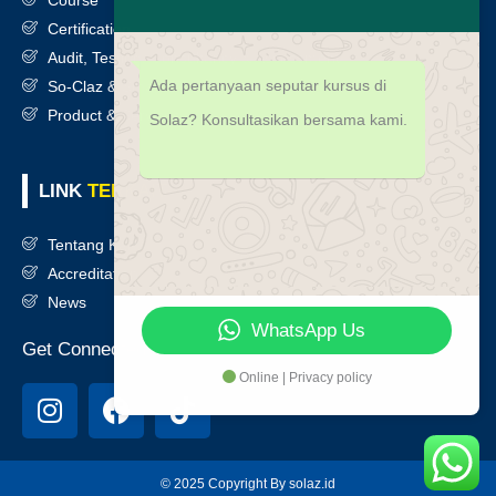
Certification
Audit, Testing, Consultancy & Assessment
Ada pertanyaan seputar kursus di
So-Claz & Smart Benchmark
Product & Services
Solaz? Konsultasikan bersama kami.
LINK
TERKAIT
Tentang Kami
Accreditation
News
WhatsApp Us
Get Connected
Online | Privacy policy
I
F
T
n
a
i
s
c
k
t
e
t
© 2025 Copyright By solaz.id