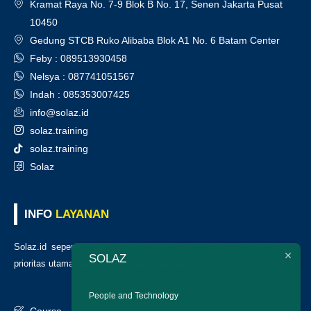
Kramat Raya No. 7-9 Blok B No. 17, Senen Jakarta Pusat
10450
Gedung STCB Ruko Alibaba Blok A1 No. 6 Batam Center
Feby : 089513930458
Nelsya : 087741051567
Indah : 085353007425
info@solaz.id
solaz.training
solaz.training
Solaz
INFO
LAYANAN
Solaz.id sepenuh hati melayani klien kami, kepuasan anda adalah
SOLAZ
prioritas utama kami. Berikut daftar layanan kami
:
People and Technology
Course