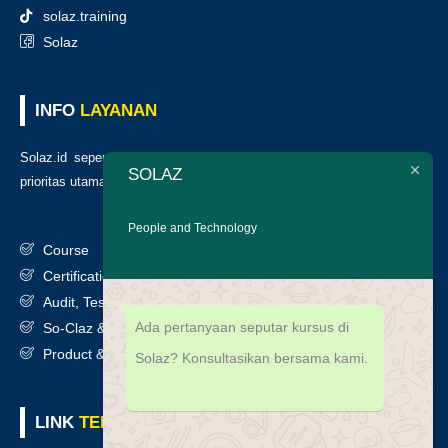
solaz.training
Solaz
INFO
LAYANAN
Solaz.id sepenuh hati melayani klien kami, kepuasan anda adalah
SOLAZ
prioritas utama kami. Berikut daftar layanan kami
:
People and Technology
Course
Certification
Audit, Testing, Consultancy & Assessment
Ada pertanyaan seputar kursus di
So-Claz & Smart Benchmark
Product & Services
Solaz? Konsultasikan bersama kami.
LINK
TERKAIT