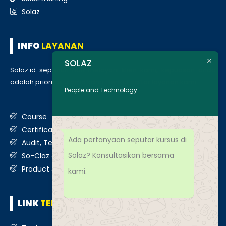
Solaz
INFO
LAYANAN
SOLAZ
Solaz.id sepenuh hati melayani klien kami, kepuasan anda
adalah prioritas utama kami. Berikut daftar layanan kami
:
People and Technology
Course
Certification
Ada pertanyaan seputar kursus di
Audit, Testing, Consultancy & Assessment
Solaz? Konsultasikan bersama
So-Claz & Smart Benchmark
Product & Services
kami.
LINK
TERKAIT