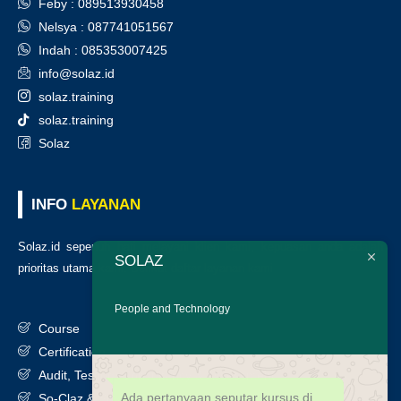
Feby : 089513930458
Nelsya : 087741051567
Indah : 085353007425
info@solaz.id
solaz.training
solaz.training
Solaz
INFO
LAYANAN
Solaz.id sepenuh hati melayani klien kami, kepuasan anda adalah
SOLAZ
prioritas utama kami. Berikut daftar layanan kami
:
People and Technology
Course
Certification
Audit, Testing, Consultancy & Assessment
Ada pertanyaan seputar kursus di
So-Claz & Smart Benchmark