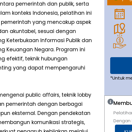
ra pemerintah dan publik, serta
lam konteks Indonesia, pelatihan ini
n pemerintah yang mencakup aspek
dan akuntabel, sesuai dengan
g Keterbukaan Informasi Publik dan
ng Keuangan Negara. Program ini
g efektif, teknik hubungan
penting yang dapat mempengaruhi
*Untuk m
engenai public affairs, teknik lobby
Membut
gan pemerintah dengan berbagai
upun eksternal. Dengan pendekatan
Pelatiha
Dengan K
 membangun komunikasi strategis,
erkuat pengaruh kebijakan melalui
KLI