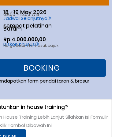
18 -
19 May 2026
09.00 - 15.00 WIB
Jadwal Selanjutnya
Tempat pelatihan
Batam
Batam
Rp 4.000.000,00
Diskon Khusus
Harga belum termasuk pajak
BOOKING
endapatkan form pendaftaran & brosur
uhkan in house training?
n House Training Lebih Lanjut Silahkan Isi Formulir
lik Tombol Dibawah Ini
K DISINI