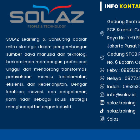
INFO
KONTA
Gedung Sentra
SCB Kramat Cen
Raya No. 7-9 Bl
SOLAZ Learning & Consulting adalah
Jakarta Pusat 
mitra strategis dalam pengembangan
Gedung STCB Ru
sumber daya manusia dan teknologi,
berkomitmen membangun profesional
No. 6 Batam C
unggul dan mendorong transformasi
Feby : 089513
perusahaan menuju keselamatan,
Nelsya : 08774
efisiensi, dan keberlanjutan. Dengan
Indah : 08535
keahlian, inovasi, dan pengalaman,
info@solaz.id
kami hadir sebagai solusi strategis
solaz.training
menghadapi tantangan industri.
solaz.training
Solaz