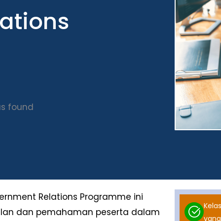
ations
s found
overnment Relations Programme ini
Kelas
pilan dan pemahaman peserta dalam
yang