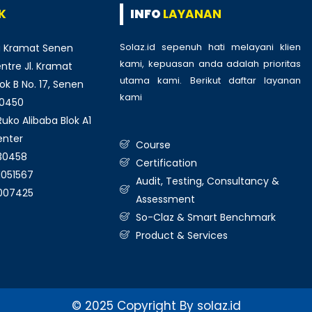
K
INFO
LAYANAN
Solaz.id sepenuh hati melayani klien
 Kramat Senen
kami, kepuasan anda adalah prioritas
tre Jl. Kramat
utama kami. Berikut daftar layanan
ok B No. 17, Senen
kami
:
10450
ko Alibaba Blok A1
enter
Course
930458
Certification
1051567
Audit, Testing, Consultancy &
3007425
Assessment
So-Claz & Smart Benchmark
Product & Services
© 2025 Copyright By solaz.id