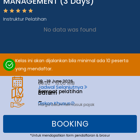
MANAGEMENT (3 Days)
Instruktur Pelatihan
No data was found
Kelas ini akan dijalankan bila minimal ada 10 peserta
yang mendaftar.
19 June 2026
18 -
09.00 - 15.00 WIB
Jadwal Selanjutnya
Tempat pelatihan
Batam
Batam
_
Diskon Khusus
Harga belum termasuk pajak
BOOKING
*Untuk mendapatkan form pendaftaran & brosur