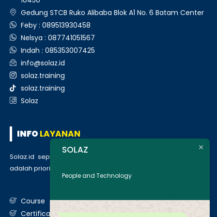
Gedung STCB Ruko Alibaba Blok A1 No. 6 Batam Center
Feby : 089513930458
Nelsya : 087741051567
Indah : 085353007425
info@solaz.id
solaz.training
solaz.training
Solaz
INFO
LAYANAN
SOLAZ
Solaz.id sepenuh hati melayani klien kami, kepuasan anda
adalah prioritas utama kami. Berikut daftar layanan kami
:
People and Technology
Course
Certification