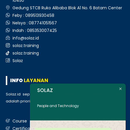
10450
Gedung STCB Ruko Alibaba Blok A1 No. 6 Batam Center
Feby : 089513930458
Nelsya : 087741051567
Indah : 085353007425
info@solaz.id
solaz.training
solaz.training
Solaz
INFO
LAYANAN
SOLAZ
Solaz.id sepenuh hati melayani klien kami, kepuasan anda
adalah prioritas utama kami. Berikut daftar layanan kami
:
People and Technology
Course
Certification