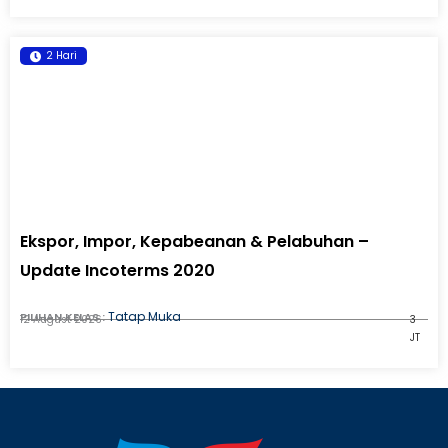
2 Hari
Ekspor, Impor, Kepabeanan & Pelabuhan –
Update Incoterms 2020
Tatap Muka
PILIHAN KELAS :
12 August 2026
3
JT