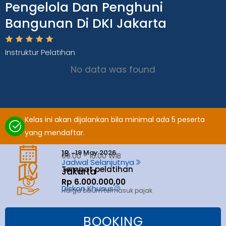
Pengelola Dan Penghuni
Bangunan Di DKI Jakarta
Instruktur Pelatihan
No data was found
Kelas ini akan dijalankan bila minimal ada 5 peserta
yang mendaftar.
19 May 2026
18 -
09.00 - 16.00 WIB
Jadwal Selanjutnya
Tempat pelatihan
Jakarta
Jakarta
Rp 6.000.000,00
Diskon Khusus
Harga belum termasuk pajak
BOOKING