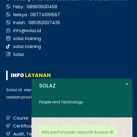
Feby : 089513930458
Nelsya : 087741051567
Indah : 085353007425
info@solaz.id
solaz.training
solaz.training
Solaz
INFO
LAYANAN
SOLAZ
Solaz.id sepenuh hati melayani klien kami, kepuasan anda
adalah prioritas utama kami. Berikut daftar layanan kami
:
People and Technology
Course
Certification
Ada pertanyaan seputar kursus di
Audit, Testing, Consultancy & Assessment