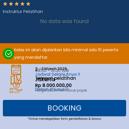
Instruktur Pelatihan
No data was found
Kelas ini akan dijalankan bila minimal ada 10 peserta
yang mendaftar.
3 March 2026
2 -
09.00 - 15.00 WIB
Jadwal Selanjutnya
Tempat pelatihan
Jakarta
Jakarta
Rp 8.000.000,00
Diskon Khusus
Harga belum termasuk pajak
BOOKING
*Untuk mendapatkan form pendaftaran & brosur