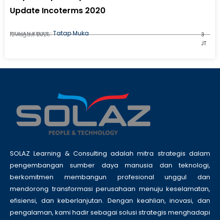
Update Incoterms 2020
Tatap Muka
PILIHAN KELAS :
12 August 2026
3
JT
SOLAZ Learning & Consulting adalah mitra strategis dalam
pengembangan sumber daya manusia dan teknologi,
berkomitmen membangun profesional unggul dan
mendorong transformasi perusahaan menuju keselamatan,
efisiensi, dan keberlanjutan. Dengan keahlian, inovasi, dan
pengalaman, kami hadir sebagai solusi strategis menghadapi