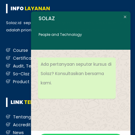
INFO
LAYANAN
SOLAZ
Solaz.id sepenuh hati melayani klien kami, kepuasan anda
adalah prioritas utama kami. Berikut daftar layanan kami
:
People and Technology
Course
Certification
Ada pertanyaan seputar kursus di
Audit, Testing, Consultancy & Assessment
Solaz? Konsultasikan bersama
So-Claz & Smart Benchmark
Product & Services
kami.
LINK
TERKAIT
Tentang Kami
Accreditation
News