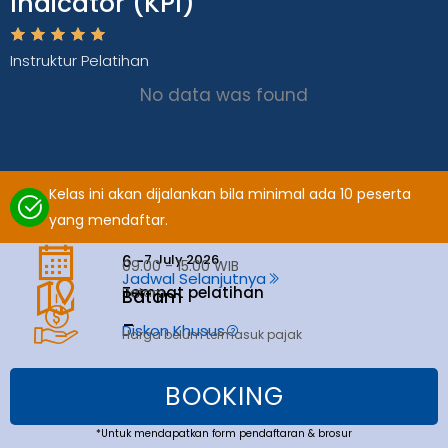
Indicator (KPI)
Instruktur Pelatihan
No data was found
Kelas ini akan dijalankan bila minimal ada 10 peserta
yang mendaftar.
7 July 2026
6 -
09.00 - 15.00 WIB
Jadwal Selanjutnya
Tempat pelatihan
Batam
Batam
_
Diskon Khusus
Harga belum termasuk pajak
BOOKING
*Untuk mendapatkan form pendaftaran & brosur