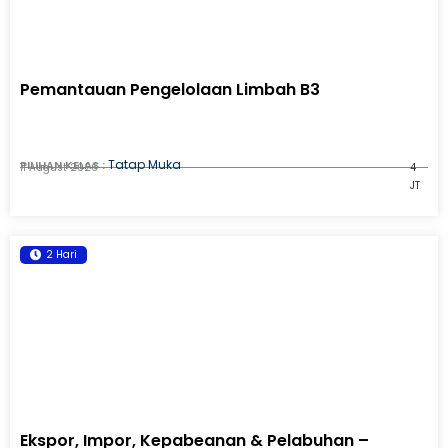
Pemantauan Pengelolaan Limbah B3
Tatap Muka
PILIHAN KELAS :
11 August 2026
4
JT
2 Hari
Ekspor, Impor, Kepabeanan & Pelabuhan –