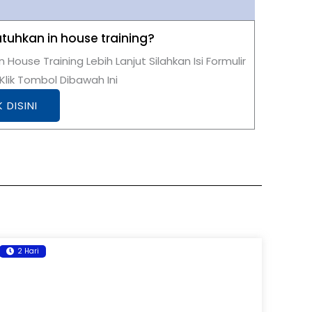
uhkan in house training?
n House Training Lebih Lanjut Silahkan Isi Formulir
lik Tombol Dibawah Ini
K DISINI
2 Hari