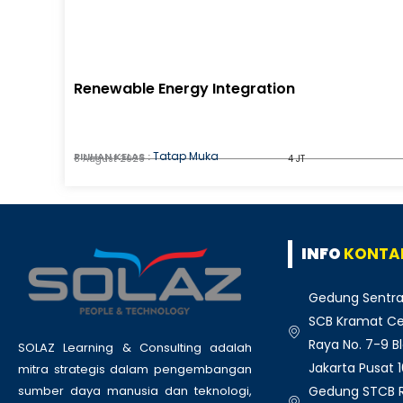
Renewable Energy Integration
Tatap Muka
PILIHAN KELAS :
8 August 2026
4 JT
INFO
KONTA
Gedung Sentra
SCB Kramat Cen
Raya No. 7-9 Bl
SOLAZ Learning & Consulting adalah
Jakarta Pusat 
mitra strategis dalam pengembangan
Gedung STCB Ru
sumber daya manusia dan teknologi,