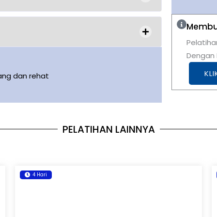
Membut
Pelatiha
Dengan K
KLI
ang dan rehat
PELATIHAN LAINNYA
4 Hari