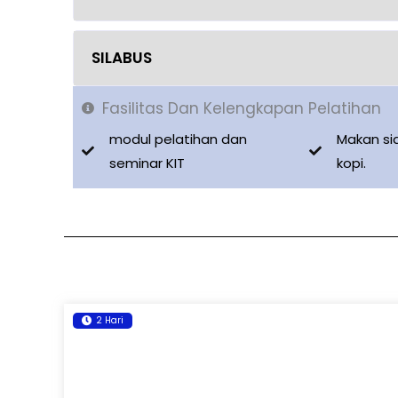
SILABUS
Fasilitas Dan Kelengkapan Pelatihan
modul pelatihan dan
Makan si
seminar KIT
kopi.
2 Hari