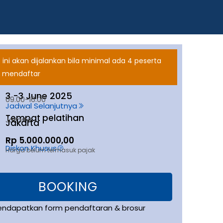
 ini akan dijalankan bila minimal ada 4 peserta
 mendaftar
3 -
3 June 2025
09.00-16.00
Jadwal Selanjutnya
Tempat pelatihan
Jakarta
Jakarta
Rp 5.000.000,00
Diskon Khusus
Harga belum termasuk pajak
BOOKING
endapatkan form pendaftaran & brosur