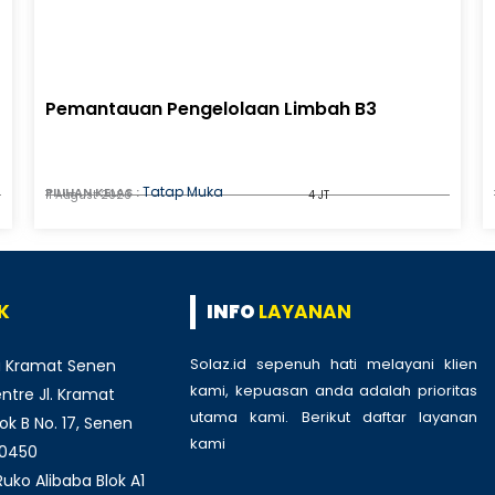
Pemantauan Pengelolaan Limbah B3
Tatap Muka
PILIHAN KELAS :
11 August 2026
4 JT
K
INFO
LAYANAN
Solaz.id sepenuh hati melayani klien
 Kramat Senen
kami, kepuasan anda adalah prioritas
tre Jl. Kramat
utama kami. Berikut daftar layanan
ok B No. 17, Senen
kami
:
10450
ko Alibaba Blok A1