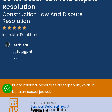
Resolution
Construction Law And Dispute
Resolution
Instruktur Pelatihan
Artifisal
Intelegent
Lihat Profile
>>
Kuota minimal peserta telah terpenuhi, kelas ini
berjalan sesuai jadwal.
-
15.00-20.00 WIB
Jadwal Selanjutnya
Tempat pelatihan
Jakarta
Jakarta