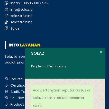
Indah : 085353007425
info@solaz.id
solaz.training
solaz.training
Solaz
INFO
LAYANAN
SOLAZ
Solaz.id sepenuh hati melayani klien kami, kepuasan anda
adalah prioritas utama kami. Berikut daftar layanan kami
:
People and Technology
Course
Certification
Ada pertanyaan seputar kursus di
Audit, Testing, Consultancy & Assessment
Solaz? Konsultasikan bersama
So-Claz & Smart Benchmark
Product & Services
kami.