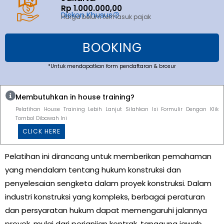
Rp 1.000.000,00
Diskon Khusus
Harga belum termasuk pajak
BOOKING
*Untuk mendapatkan form pendaftaran & brosur
Membutuhkan in house training?
Pelatihan House Training Lebih Lanjut Silahkan Isi Formulir Dengan Klik
Tombol Dibawah Ini
CLICK HERE
Pelatihan ini dirancang untuk memberikan pemahaman
yang mendalam tentang hukum konstruksi dan
penyelesaian sengketa dalam proyek konstruksi. Dalam
industri konstruksi yang kompleks, berbagai peraturan
dan persyaratan hukum dapat memengaruhi jalannya
proyek, mulai dari perjanjian kontrak, tanggung jawab