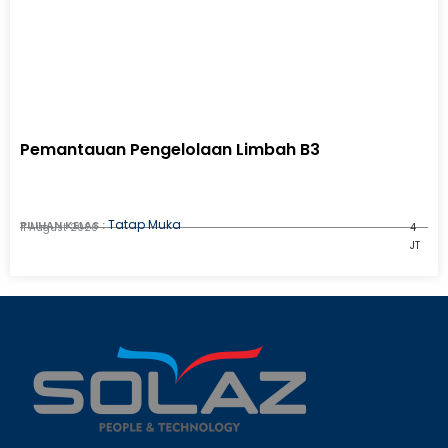
Pemantauan Pengelolaan Limbah B3
Tatap Muka
PILIHAN KELAS :
11 August 2026
4
JT