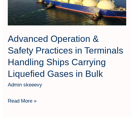
Terminals
Handling
Ships
Carrying
Advanced Operation &
Liquefied
Safety Practices in Terminals
Gases
Handling Ships Carrying
in
Bulk
Liquefied Gases in Bulk
Admin skeeevy
Read More »