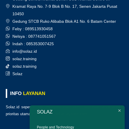
Kramat Raya No. 7-9 Blok B No. 17, Senen Jakarta Pusat
10450
Gedung STCB Ruko Alibaba Blok A1 No. 6 Batam Center
Feby : 089513930458
Nelsya : 087741051567
Indah : 085353007425
info@solaz.id
solaz.training
solaz.training
Solaz
INFO
LAYANAN
Solaz.id sepenuh hati melayani klien kami, kepuasan anda adalah
SOLAZ
prioritas utama kami. Berikut daftar layanan kami
:
People and Technology