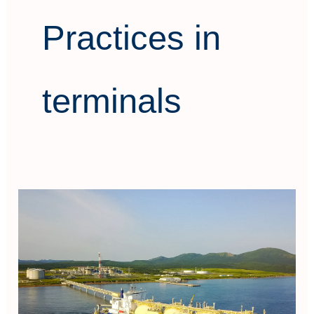
Practices in
terminals
Advanced
Operation
&
Safety
Practices
in