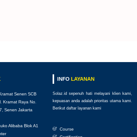
K
INFO
LAYANAN
Solaz.id sepenuh hati melayani klien kami,
Kramat Senen SCB
kepuasan anda adalah prioritas utama kami.
l. Kramat Raya No.
Berikut daftar layanan kami
:
7, Senen Jakarta
ko Alibaba Blok A1
Course
ter