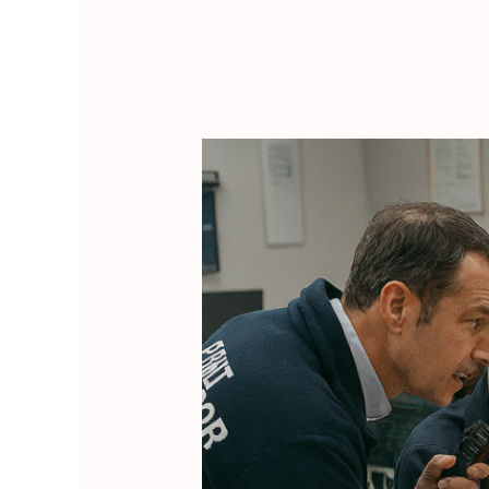
Port
Marine
Safety
&
Emergency
Preparedness