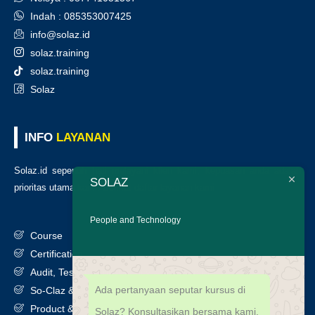
Indah : 085353007425
info@solaz.id
solaz.training
solaz.training
Solaz
INFO
LAYANAN
Solaz.id sepenuh hati melayani klien kami, kepuasan anda adalah
SOLAZ
prioritas utama kami. Berikut daftar layanan kami
:
People and Technology
Course
Certification
Audit, Testing, Consultancy & Assessment
Ada pertanyaan seputar kursus di
So-Claz & Smart Benchmark
Product & Services
Solaz? Konsultasikan bersama kami.