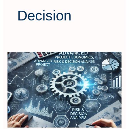
Decision
Advanced
Project
Economics,
Risk
&
Decision
Analysis