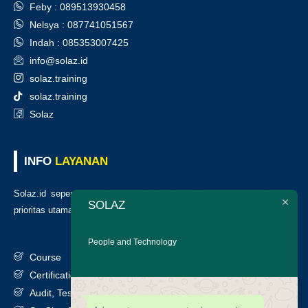
Feby : 089513930458
Nelsya : 087741051567
Indah : 085353007425
info@solaz.id
solaz.training
solaz.training
Solaz
INFO
LAYANAN
Solaz.id sepenuh hati melayani klien kami, kepuasan anda adalah
SOLAZ
prioritas utama kami. Berikut daftar layanan kami
:
People and Technology
Course
Certification
Audit, Testing, Consultancy & Assessment