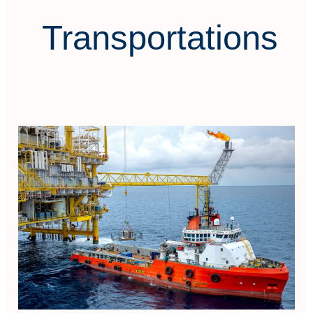
Transportations
Advanced
Heavy
Lifting
&
Transportation
Techniques
for
Onshore
&