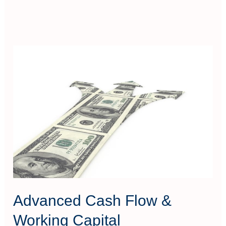
Advanced
Cash
Flow
&
Working
Capital
Management
Advanced Cash Flow &
Working Capital