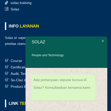
solaz.training
Solaz
INFO
LAYANAN
Solaz.id sepenuh hati melayani klien kami, kepuasan anda adalah
SOLAZ
prioritas utama kami. Berikut daftar layanan kami
:
People and Technology
Course
Certification
Audit, Testing, Consultancy & Assessment
Ada pertanyaan seputar kursus di
So-Claz & Smart Benchmark
Product & Services
Solaz? Konsultasikan bersama kami.
LINK
TERKAIT