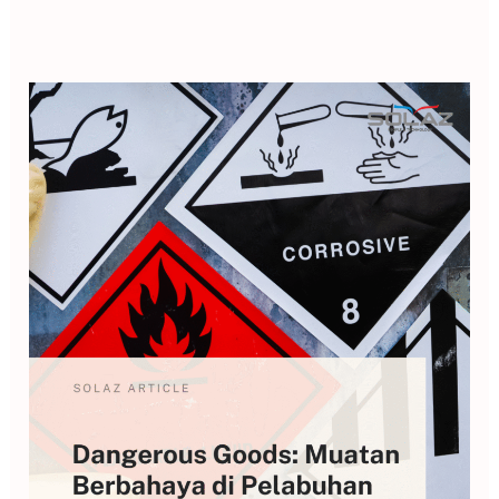
IMDG
Code
adalah:
Standar
yang
Mengatur
Keamanan
Muatan
Barang
Berbahaya