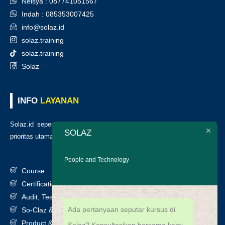
Nelsya : 087741051567
Indah : 085353007425
info@solaz.id
solaz.training
solaz.training
Solaz
INFO
LAYANAN
Solaz.id sepenuh hati melayani klien kami, kepuasan anda adalah
SOLAZ
prioritas utama kami. Berikut daftar layanan kami
:
People and Technology
Course
Certification
Audit, Testing, Consultancy & Assessment
Ada pertanyaan seputar kursus di
So-Claz & Smart Benchmark
Product & Services