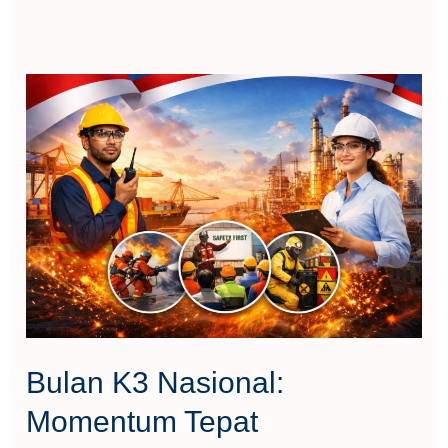
Bulan
K3
Nasional:
Momentum
Tepat
Meningkatkan
Kompetensi
K3
Melalui
Pelatihan
Bulan K3 Nasional:
Momentum Tepat