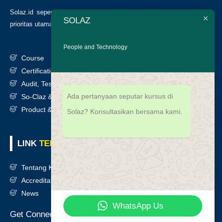
Solaz.id sepenuh hati melayani klien kami, kepuasan anda adalah
SOLAZ
prioritas utama kami. Berikut daftar layanan kami
:
People and Technology
Course
Certification
Audit, Testing, Consultancy & Assessment
Ada pertanyaan seputar kursus di
So-Claz & Smart Benchmark
Product & Services
Solaz? Konsultasikan bersama kami.
LINK
TERKAIT
Tentang Kami
Accreditation
News
WhatsApp Us
Get Connected