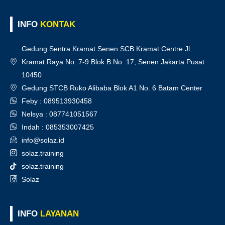
INFO
KONTAK
Gedung Sentra Kramat Senen SCB Kramat Centre Jl.
Kramat Raya No. 7-9 Blok B No. 17, Senen Jakarta Pusat
10450
Gedung STCB Ruko Alibaba Blok A1 No. 6 Batam Center
Feby : 089513930458
Nelsya : 087741051567
Indah : 085353007425
info@solaz.id
solaz.training
solaz.training
Solaz
INFO
LAYANAN