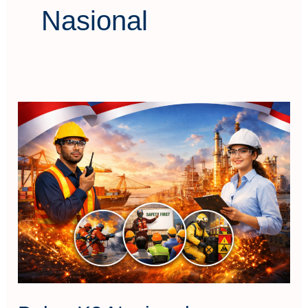
Nasional
Bulan
K3
Nasional:
Momentum
Tepat
Meningkatkan
Kompetensi
K3
Melalui
Pelatihan