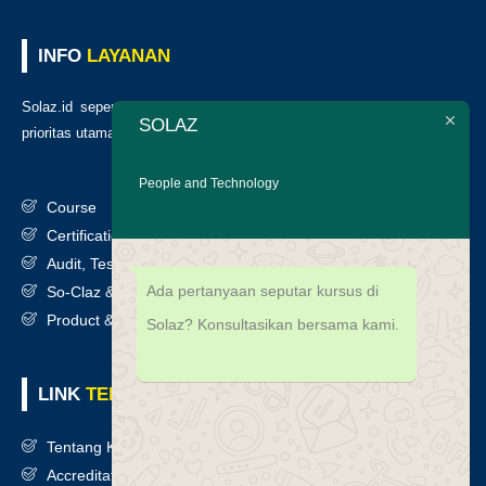
INFO
LAYANAN
Solaz.id sepenuh hati melayani klien kami, kepuasan anda adalah
SOLAZ
prioritas utama kami. Berikut daftar layanan kami
:
People and Technology
Course
Certification
Audit, Testing, Consultancy & Assessment
Ada pertanyaan seputar kursus di
So-Claz & Smart Benchmark
Product & Services
Solaz? Konsultasikan bersama kami.
LINK
TERKAIT
Tentang Kami
Accreditation