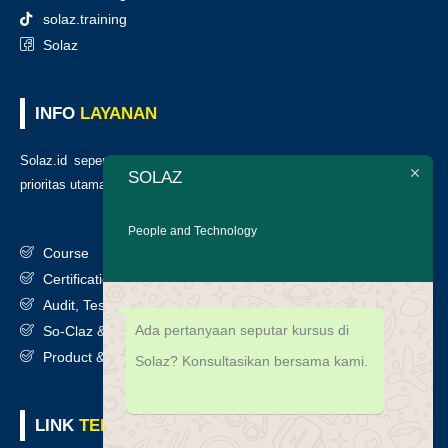
solaz.training
Solaz
INFO
LAYANAN
Solaz.id sepenuh hati melayani klien kami, kepuasan anda adalah
SOLAZ
prioritas utama kami. Berikut daftar layanan kami
:
People and Technology
Course
Certification
Audit, Testing, Consultancy & Assessment
Ada pertanyaan seputar kursus di
So-Claz & Smart Benchmark
Product & Services
Solaz? Konsultasikan bersama kami.
LINK
TERKAIT