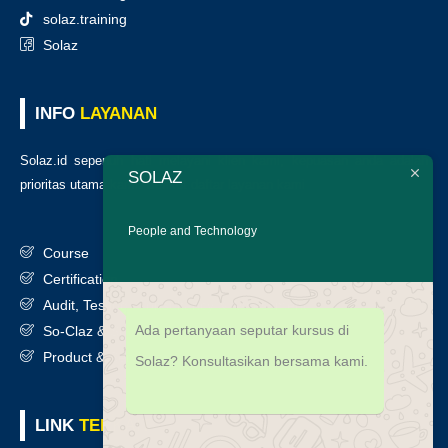
solaz.training
Solaz
INFO
LAYANAN
Solaz.id sepenuh hati melayani klien kami, kepuasan anda adalah
SOLAZ
prioritas utama kami. Berikut daftar layanan kami
:
People and Technology
Course
Certification
Audit, Testing, Consultancy & Assessment
Ada pertanyaan seputar kursus di
So-Claz & Smart Benchmark
Product & Services
Solaz? Konsultasikan bersama kami.
LINK
TERKAIT