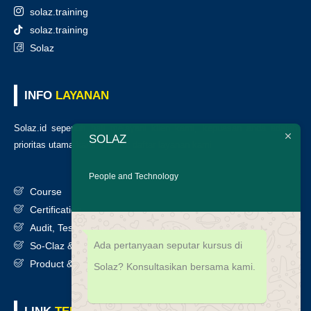
solaz.training
solaz.training
Solaz
INFO
LAYANAN
Solaz.id sepenuh hati melayani klien kami, kepuasan anda adalah
SOLAZ
prioritas utama kami. Berikut daftar layanan kami
:
People and Technology
Course
Certification
Audit, Testing, Consultancy & Assessment
Ada pertanyaan seputar kursus di
So-Claz & Smart Benchmark
Product & Services
Solaz? Konsultasikan bersama kami.