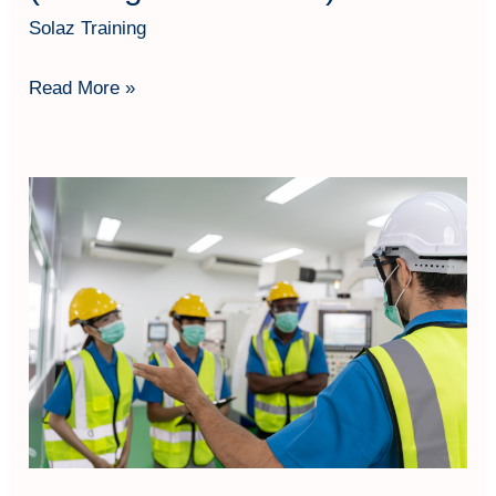
Solaz Training
Read More »
Leadership
Training
for
HSE
Compliance
Officers