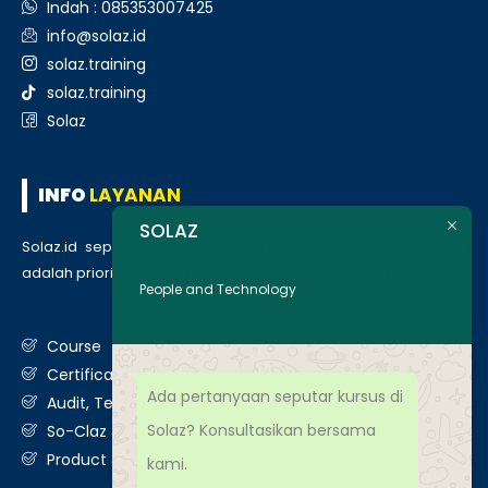
Indah : 085353007425
info@solaz.id
solaz.training
solaz.training
Solaz
INFO
LAYANAN
SOLAZ
Solaz.id sepenuh hati melayani klien kami, kepuasan anda
adalah prioritas utama kami. Berikut daftar layanan kami
:
People and Technology
Course
Certification
Ada pertanyaan seputar kursus di
Audit, Testing, Consultancy & Assessment
Solaz? Konsultasikan bersama
So-Claz & Smart Benchmark
Product & Services
kami.