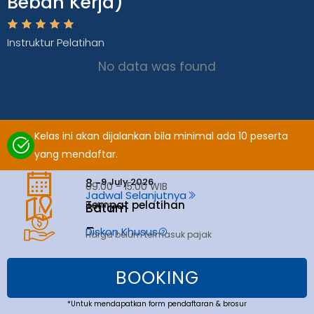
Beban Kerja)
Instruktur Pelatihan
No data was found
Kelas ini akan dijalankan bila minimal ada 10 peserta
yang mendaftar.
9 July 2026
8 -
09.00 - 15.00 WIB
Jadwal Selanjutnya
Tempat pelatihan
Batam
Batam
_
Diskon Khusus
Harga belum termasuk pajak
BOOKING
*Untuk mendapatkan form pendaftaran & brosur