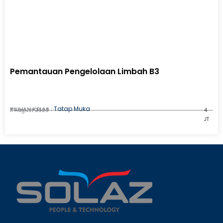
Pemantauan Pengelolaan Limbah B3
Tatap Muka
PILIHAN KELAS :
11 August 2026
4
JT