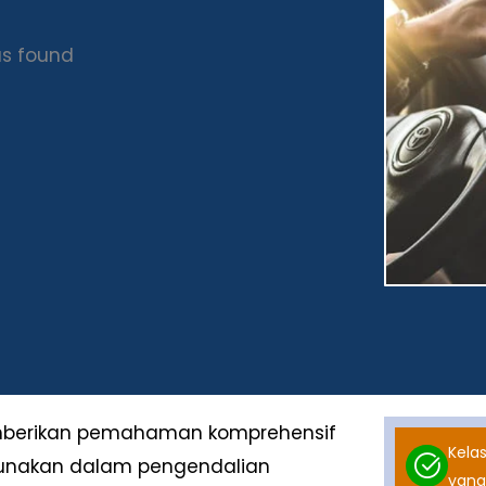
s found
emberikan pemahaman komprehensif
Kelas
gunakan dalam pengendalian
yang