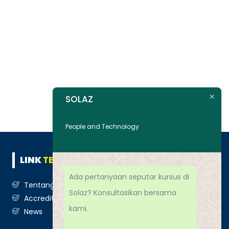
SOLAZ
People and Technology
LINK
TERKAIT
Ada pertanyaan seputar kursus di
Tentang Kami
Solaz? Konsultasikan bersama
Accreditation
kami.
News