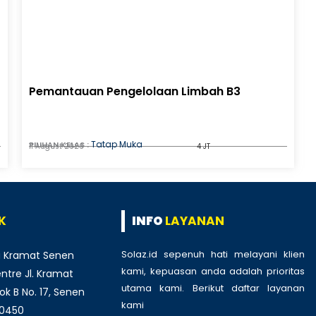
Pemantauan Pengelolaan Limbah B3
Tatap Muka
PILIHAN KELAS :
11 August 2026
4 JT
K
INFO
LAYANAN
Solaz.id sepenuh hati melayani klien
 Kramat Senen
kami, kepuasan anda adalah prioritas
tre Jl. Kramat
utama kami. Berikut daftar layanan
ok B No. 17, Senen
kami
:
10450