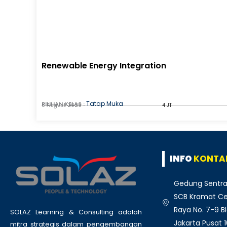
Renewable Energy Integration
Tatap Muka
PILIHAN KELAS :
8 August 2026
4 JT
INFO
KONTA
Gedung Sentra
SCB Kramat Cen
Raya No. 7-9 Bl
SOLAZ Learning & Consulting adalah
Jakarta Pusat 
mitra strategis dalam pengembangan