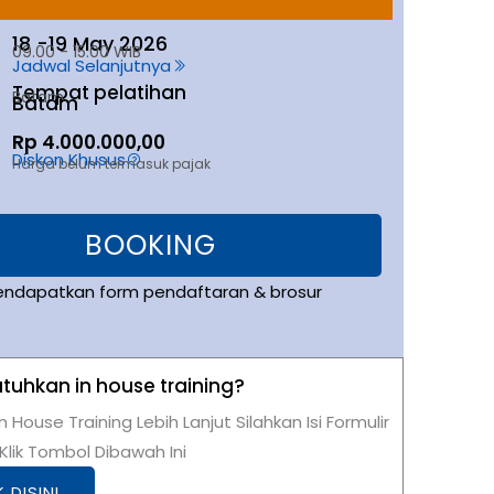
18 -
19 May 2026
09.00 - 15.00 WIB
Jadwal Selanjutnya
Tempat pelatihan
Batam
Batam
Rp 4.000.000,00
Diskon Khusus
Harga belum termasuk pajak
BOOKING
endapatkan form pendaftaran & brosur
uhkan in house training?
n House Training Lebih Lanjut Silahkan Isi Formulir
lik Tombol Dibawah Ini
K DISINI