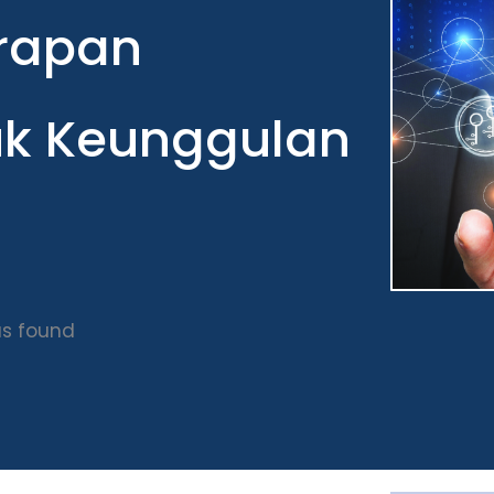
erapan
tuk Keunggulan
s found