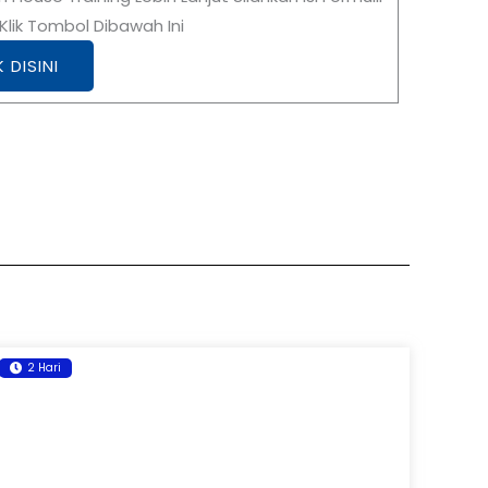
lik Tombol Dibawah Ini
K DISINI
2 Hari