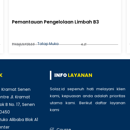
Pemantauan Pengelolaan Limbah B3
Tatap Muka
PILIHAN KELAS :
11 August 2026
4 JT
K
INFO
LAYANAN
Solaz.id sepenuh hati melayani klien
 Kramat Senen
kami, kepuasan anda adalah prioritas
tre Jl. Kramat
utama kami. Berikut daftar layanan
ok B No. 17, Senen
kami
:
10450
ko Alibaba Blok A1
enter
Course