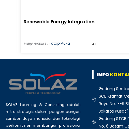
Renewable Energy Integration
Tatap Muka
PILIHAN KELAS :
8 August 2026
4 JT
INFO
KONTA
Gedung Sentra
SCB Kramat Cen
Raya No. 7-9 Bl
SOLAZ Learning & Consulting adalah
Jakarta Pusat 
mitra strategis dalam pengembangan
Gedung STCB Ru
sumber daya manusia dan teknologi,
berkomitmen membangun profesional
No. 6 Batam C