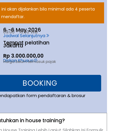
 ini akan dijalankan bila minimal ada 4 peserta
 mendaftar.
6 -
6 May 2026
09.00 - 16.00 WIB
Jadwal Selanjutnya
Tempat pelatihan
Jakarta
Jakarta
Rp 3.000.000,00
Diskon Khusus
Harga belum termasuk pajak
BOOKING
endapatkan form pendaftaran & brosur
uhkan in house training?
n House Training Lebih Lanjut Silahkan Isi Formulir