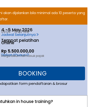
ini akan dijalankan bila minimal ada 10 peserta yang
ftar.
4 -
5 May 2026
09.00 - 15.00 WIB
Jadwal Selanjutnya
Tempat pelatihan
zoom
Online
Rp 5.500.000,00
Diskon Khusus
Harga belum termasuk pajak
BOOKING
dapatkan form pendaftaran & brosur
uhkan in house training?