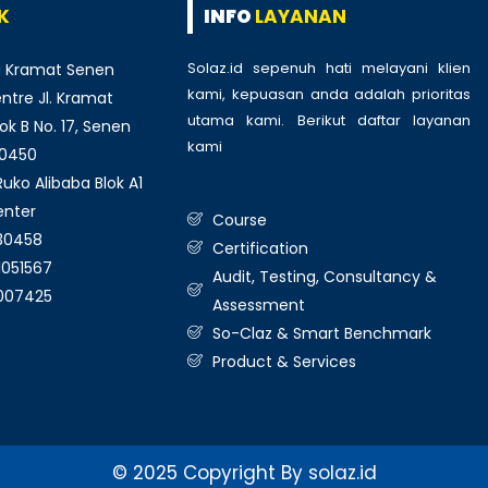
K
INFO
LAYANAN
Solaz.id sepenuh hati melayani klien
 Kramat Senen
kami, kepuasan anda adalah prioritas
tre Jl. Kramat
utama kami. Berikut daftar layanan
ok B No. 17, Senen
kami
:
10450
ko Alibaba Blok A1
enter
Course
930458
Certification
1051567
Audit, Testing, Consultancy &
3007425
Assessment
So-Claz & Smart Benchmark
Product & Services
© 2025 Copyright By solaz.id