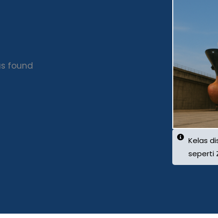
s found
Kelas d
seperti 