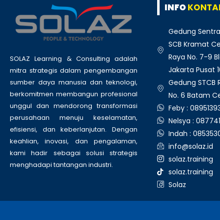
INFO
KONTA
Gedung Sentra
SCB Kramat Cen
Raya No. 7-9 Bl
SOLAZ Learning & Consulting adalah
Jakarta Pusat 
mitra strategis dalam pengembangan
Gedung STCB Ru
sumber daya manusia dan teknologi,
berkomitmen membangun profesional
No. 6 Batam C
unggul dan mendorong transformasi
Feby : 089513
perusahaan menuju keselamatan,
Nelsya : 08774
efisiensi, dan keberlanjutan. Dengan
Indah : 08535
keahlian, inovasi, dan pengalaman,
info@solaz.id
kami hadir sebagai solusi strategis
solaz.training
menghadapi tantangan industri.
solaz.training
Solaz