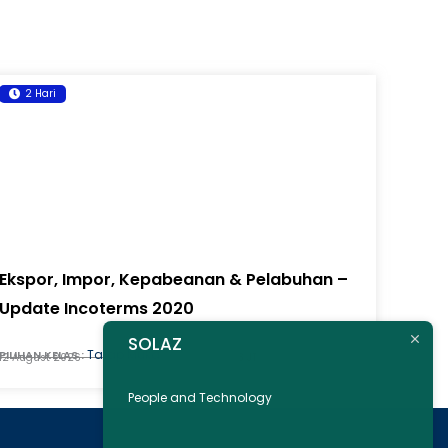
2 Hari
Ekspor, Impor, Kepabeanan & Pelabuhan –
Update Incoterms 2020
SOLAZ
Tatap Muka
PILIHAN KELAS :
12 August 2026
3 JT
People and Technology