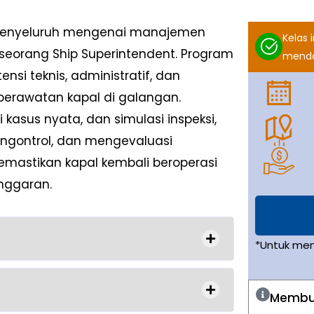
menyeluruh mengenai manajemen
Kelas 
f seorang Ship Superintendent. Program
menda
si teknis, administratif, dan
erawatan kapal di galangan.
 kasus nyata, dan simulasi inspeksi,
gontrol, dan mengevaluasi
emastikan kapal kembali beroperasi
nggaran.
*Untuk men
Membut