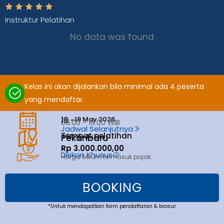
Instruktur Pelatihan
No data was found
Kelas ini akan dijalankan bila minimal ada 4 peserta
yang mendaftar.
19 May 2026
18 -
09.00 - 16.00 WIB
Jadwal Selanjutnya
Tempat pelatihan
Pekanbaru
Pekanbaru
Rp 3.000.000,00
Diskon Khusus
Harga belum termasuk pajak
BOOKING
*Untuk mendapatkan form pendaftaran & brosur