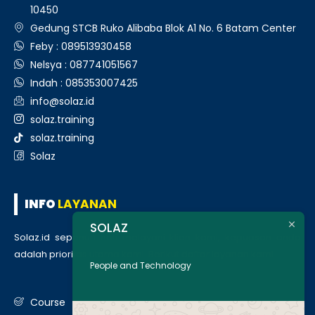
10450
Gedung STCB Ruko Alibaba Blok A1 No. 6 Batam Center
Feby : 089513930458
Nelsya : 087741051567
Indah : 085353007425
info@solaz.id
solaz.training
solaz.training
Solaz
INFO
LAYANAN
SOLAZ
Solaz.id sepenuh hati melayani klien kami, kepuasan anda
adalah prioritas utama kami. Berikut daftar layanan kami
:
People and Technology
Course