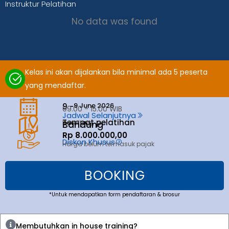
Instruktur Pelatihan
No data was found
Kelas ini akan dijalankan bila minimal ada 5 peserta
yang mendaftar.
9 June 2026
9 -
09.00 - 15.00 WIB
Jadwal Selanjutnya
Tempat pelatihan
Bandung
Bandung
Rp 8.000.000,00
Diskon Khusus
Harga belum termasuk pajak
BOOKING
*Untuk mendapatkan form pendaftaran & brosur
Membutuhkan in house training?