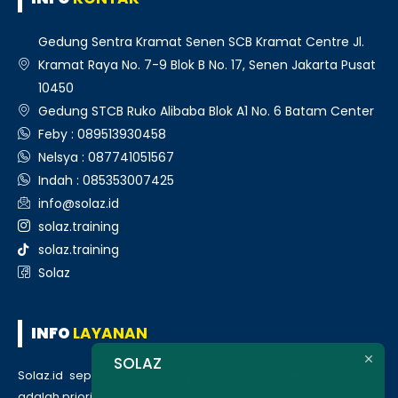
Gedung Sentra Kramat Senen SCB Kramat Centre Jl.
Kramat Raya No. 7-9 Blok B No. 17, Senen Jakarta Pusat
10450
Gedung STCB Ruko Alibaba Blok A1 No. 6 Batam Center
Feby : 089513930458
Nelsya : 087741051567
Indah : 085353007425
info@solaz.id
solaz.training
solaz.training
Solaz
INFO
LAYANAN
SOLAZ
Solaz.id sepenuh hati melayani klien kami, kepuasan anda
adalah prioritas utama kami. Berikut daftar layanan kami
: