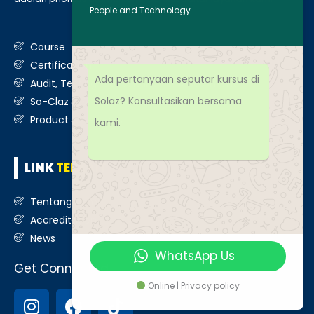
People and Technology
Course
Certification
Ada pertanyaan seputar kursus di
Audit, Testing, Consultancy & Assessment
Solaz? Konsultasikan bersama
So-Claz & Smart Benchmark
Product & Services
kami.
LINK
TERKAIT
Tentang Kami
Accreditation
News
WhatsApp Us
Get Connected
Online | Privacy policy
I
F
T