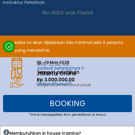
Instruktur Pelatihan
No data was found
Kelas ini akan dijalankan bila minimal ada 4 peserta
yang mendaftar.
19 May 2026
18 -
15.00-20.00 WIB
Jadwal Selanjutnya
Tempat pelatihan
Jakarta
Jakarta
,
Online
Rp 3.000.000,00
Diskon Khusus
Harga belum termasuk pajak
BOOKING
*Untuk mendapatkan form pendaftaran & brosur
Membutuhkan in house training?