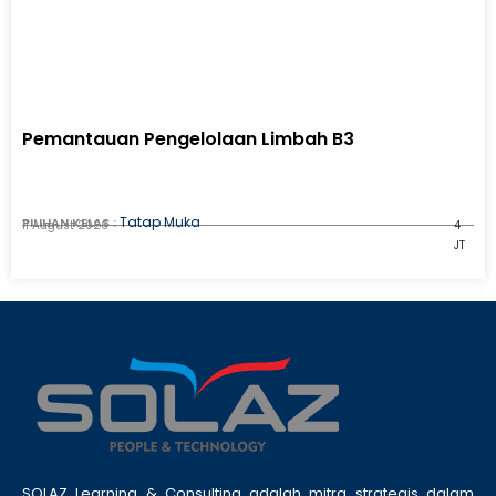
Pemantauan Pengelolaan Limbah B3
Tatap Muka
PILIHAN KELAS :
11 August 2026
4
JT
SOLAZ Learning & Consulting adalah mitra strategis dalam