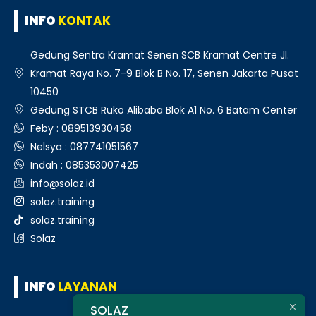
INFO
KONTAK
Gedung Sentra Kramat Senen SCB Kramat Centre Jl.
Kramat Raya No. 7-9 Blok B No. 17, Senen Jakarta Pusat
10450
Gedung STCB Ruko Alibaba Blok A1 No. 6 Batam Center
Feby : 089513930458
Nelsya : 087741051567
Indah : 085353007425
info@solaz.id
solaz.training
solaz.training
Solaz
INFO
LAYANAN
SOLAZ