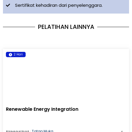
Sertifikat kehadiran dari penyelenggara.
PELATIHAN LAINNYA
2 Hari
Renewable Energy Integration
Tatap Muka
PILIHAN KELAS :