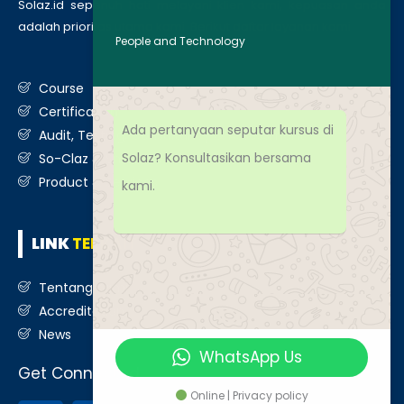
Solaz.id sepenuh hati melayani klien kami, kepuasan anda
adalah prioritas utama kami. Berikut daftar layanan kami
:
People and Technology
Course
Certification
Ada pertanyaan seputar kursus di
Audit, Testing, Consultancy & Assessment
Solaz? Konsultasikan bersama
So-Claz & Smart Benchmark
Product & Services
kami.
LINK
TERKAIT
Tentang Kami
Accreditation
News
WhatsApp Us
Get Connected
Online | Privacy policy