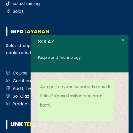
solaz.training
Solaz
INFO
LAYANAN
SOLAZ
Solaz.id sepenuh hati melayani klien kami, kepuasan anda
adalah prioritas utama kami. Berikut daftar layanan kami
:
People and Technology
Course
Certification
Ada pertanyaan seputar kursus di
Audit, Testing, Consultancy & Assessment
Solaz? Konsultasikan bersama
So-Claz & Smart Benchmark
Product & Services
kami.
LINK
TERKAIT