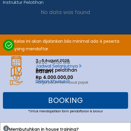
Instruktur Pelatihan
No data was found
Kelas ini akan dijalankan bila minimal ada 4 peserta
yang mendaftar.
5 August 2026
3 -
09.00 - 16.00 WIB
Jadwal Selanjutnya
Tempat pelatihan
Batam
Batam
Rp 4.000.000,00
Diskon Khusus
Harga belum termasuk pajak
BOOKING
*Untuk mendapatkan form pendaftaran & brosur
Membutuhkan in house training?