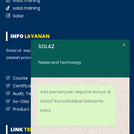
solaz.training
solaz.training
Solaz
INFO
LAYANAN
SOLAZ
Solaz.id sepenuh hati melayani klien kami, kepuasan anda
adalah prioritas utama kami. Berikut daftar layanan kami
:
People and Technology
Course
Certification
Ada pertanyaan seputar kursus di
Audit, Testing, Consultancy & Assessment
Solaz? Konsultasikan bersama
So-Claz & Smart Benchmark
Product & Services
kami.
LINK
TERKAIT