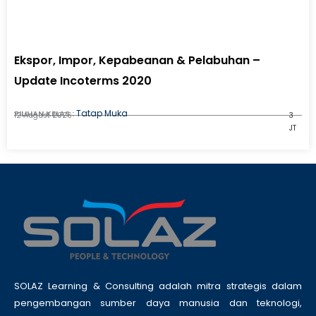
Ekspor, Impor, Kepabeanan & Pelabuhan –
Update Incoterms 2020
Tatap Muka
PILIHAN KELAS :
12 August 2026
3
JT
SOLAZ Learning & Consulting adalah mitra strategis dalam
pengembangan sumber daya manusia dan teknologi,