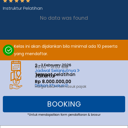
Instruktur Pelatihan
No data was found
Kelas ini akan dijalankan bila minimal ada 10 peserta
yang mendaftar.
2 February 2026
2 -
09.00 - 15.00 WIB
Jadwal Selanjutnya
Tempat pelatihan
Jakarta
Jakarta
Rp 8.000.000,00
Diskon Khusus
Harga belum termasuk pajak
BOOKING
*Untuk mendapatkan form pendaftaran & brosur