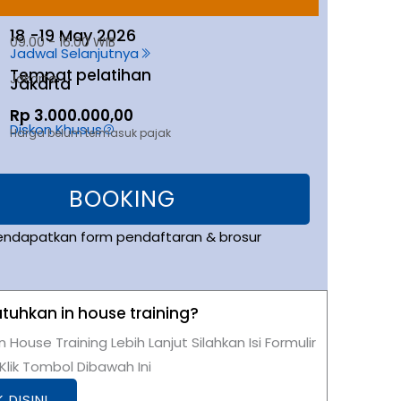
18 -
19 May 2026
09.00 - 16.00 WIB
Jadwal Selanjutnya
Tempat pelatihan
Jakarta
Jakarta
Rp 3.000.000,00
Diskon Khusus
Harga belum termasuk pajak
BOOKING
endapatkan form pendaftaran & brosur
uhkan in house training?
n House Training Lebih Lanjut Silahkan Isi Formulir
lik Tombol Dibawah Ini
K DISINI