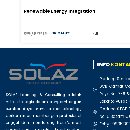
Renewable Energy Integration
Tatap Muka
PILIHAN KELAS :
8 August 2026
4 JT
INFO
KONTA
Gedung Sentra
SCB Kramat Cen
Raya No. 7-9 Bl
SOLAZ Learning & Consulting adalah
Jakarta Pusat 
mitra strategis dalam pengembangan
Gedung STCB Ru
sumber daya manusia dan teknologi,
berkomitmen membangun profesional
No. 6 Batam C
unggul dan mendorong transformasi
Feby : 089513
perusahaan menuju keselamatan,