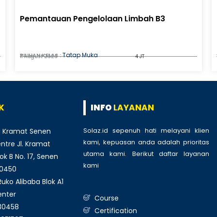
Pemantauan Pengelolaan Limbah B3
Tatap Muka
PILIHAN KELAS :
11 August 2026
4 JT
K
INFO
LAYANAN
Solaz.id sepenuh hati melayani klien
 Kramat Senen
kami, kepuasan anda adalah prioritas
tre Jl. Kramat
utama kami. Berikut daftar layanan
ok B No. 17, Senen
kami
:
10450
ko Alibaba Blok A1
enter
Course
930458
Certification