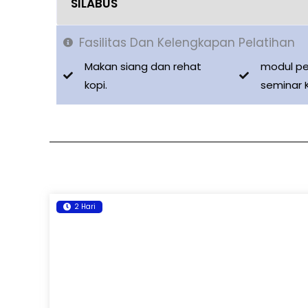
SILABUS
Fasilitas Dan Kelengkapan Pelatihan
Makan siang dan rehat
modul pe
kopi.
seminar 
2 Hari