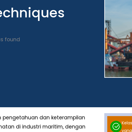
chniques
s found
an pengetahuan dan keterampilan
Kelas
tan di industri maritim, dengan
yang