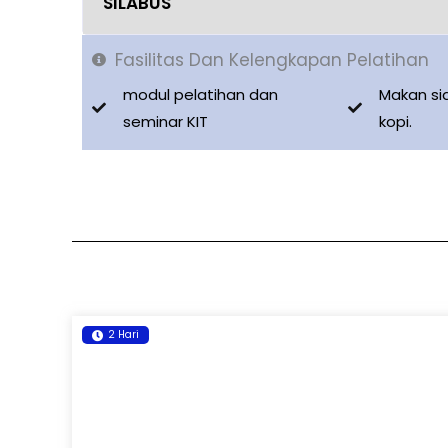
SILABUS
Fasilitas Dan Kelengkapan Pelatihan
modul pelatihan dan
Makan si
seminar KIT
kopi.
2 Hari