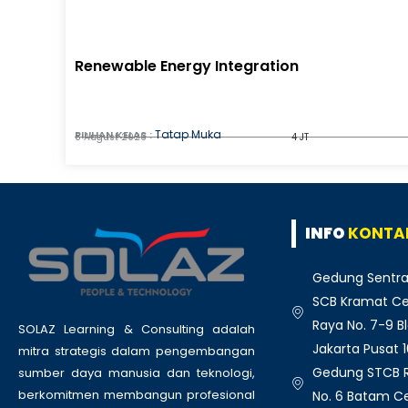
Renewable Energy Integration
Tatap Muka
PILIHAN KELAS :
8 August 2026
4 JT
INFO
KONTA
Gedung Sentra
SCB Kramat Cen
Raya No. 7-9 Bl
SOLAZ Learning & Consulting adalah
Jakarta Pusat 
mitra strategis dalam pengembangan
Gedung STCB Ru
sumber daya manusia dan teknologi,
berkomitmen membangun profesional
No. 6 Batam C