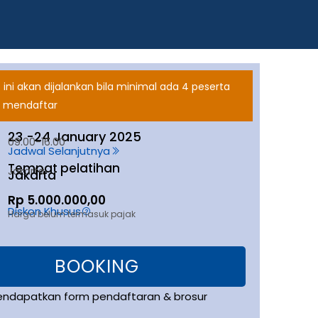
 ini akan dijalankan bila minimal ada 4 peserta
 mendaftar
23 -
24 January 2025
09.00-16.00
Jadwal Selanjutnya
Tempat pelatihan
Jakarta
Jakarta
Rp 5.000.000,00
Diskon Khusus
Harga belum termasuk pajak
BOOKING
endapatkan form pendaftaran & brosur