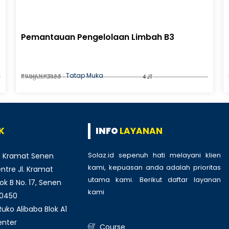
Pemantauan Pengelolaan Limbah B3
Tatap Muka
PILIHAN KELAS :
11 August 2026
4 JT
K
INFO
LAYANAN
Solaz.id sepenuh hati melayani klien
 Kramat Senen
kami, kepuasan anda adalah prioritas
tre Jl. Kramat
utama kami. Berikut daftar layanan
ok B No. 17, Senen
kami
:
10450
ko Alibaba Blok A1
enter
Course