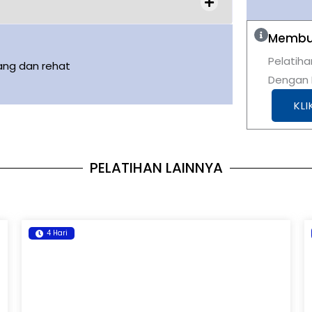
Membut
Pelatiha
ang dan rehat
Dengan K
KLI
PELATIHAN LAINNYA
4 Hari