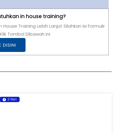
uhkan in house training?
n House Training Lebih Lanjut Silahkan Isi Formulir
lik Tombol Dibawah Ini
K DISINI
2 Hari