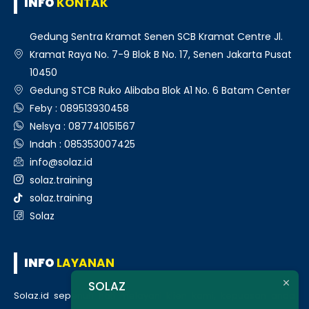
INFO
KONTAK
Gedung Sentra Kramat Senen SCB Kramat Centre Jl.
Kramat Raya No. 7-9 Blok B No. 17, Senen Jakarta Pusat
10450
Gedung STCB Ruko Alibaba Blok A1 No. 6 Batam Center
Feby : 089513930458
Nelsya : 087741051567
Indah : 085353007425
info@solaz.id
solaz.training
solaz.training
Solaz
INFO
LAYANAN
SOLAZ
Solaz.id sepenuh hati melayani klien kami, kepuasan anda