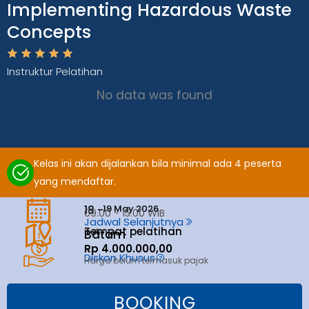
Implementing Hazardous Waste
Concepts
Instruktur Pelatihan
No data was found
Kelas ini akan dijalankan bila minimal ada 4 peserta
yang mendaftar.
19 May 2026
18 -
09.00 - 15.00 WIB
Jadwal Selanjutnya
Tempat pelatihan
Batam
Batam
Rp 4.000.000,00
Diskon Khusus
Harga belum termasuk pajak
BOOKING