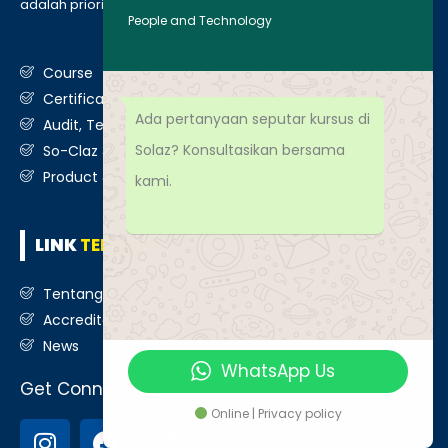
adalah prioritas utama kami. Berikut daftar layanan kami
:
People and Technology
Course
Certification
Ada pertanyaan seputar kursus di
Audit, Testing, Consultancy & Assessment
Solaz? Konsultasikan bersama
So-Claz & Smart Benchmark
Product & Services
kami.
LINK
TERKAIT
Tentang Kami
Accreditation
News
WhatsApp Us
Get Connected
Online | Privacy policy
I
F
T