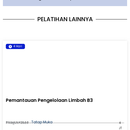
PELATIHAN LAINNYA
4 Hari
Pemantauan Pengelolaan Limbah B3
Tatap Muka
PILIHAN KELAS :
11 August 2026
4
JT