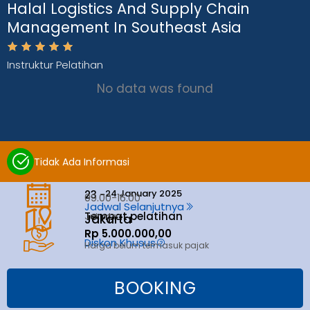
Halal Logistics And Supply Chain
Management In Southeast Asia
Instruktur Pelatihan
No data was found
Tidak Ada Informasi
24 January 2025
23 -
09.00-16.00
Jadwal Selanjutnya
Tempat pelatihan
Jakarta
Jakarta
Rp 5.000.000,00
Diskon Khusus
Harga belum termasuk pajak
BOOKING