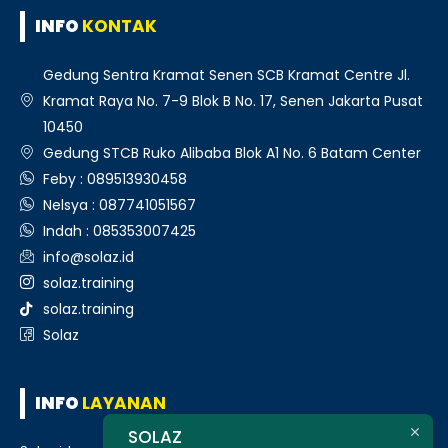
INFO
KONTAK
Gedung Sentra Kramat Senen SCB Kramat Centre Jl.
Kramat Raya No. 7-9 Blok B No. 17, Senen Jakarta Pusat
10450
Gedung STCB Ruko Alibaba Blok A1 No. 6 Batam Center
Feby : 089513930458
Nelsya : 087741051567
Indah : 085353007425
info@solaz.id
solaz.training
solaz.training
Solaz
INFO
LAYANAN
SOLAZ