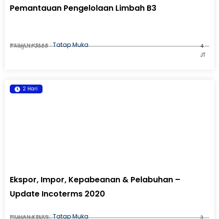
Pemantauan Pengelolaan Limbah B3
Tatap Muka
PILIHAN KELAS :
11 August 2026
4
JT
2 Hari
Ekspor, Impor, Kepabeanan & Pelabuhan –
Update Incoterms 2020
Tatap Muka
PILIHAN KELAS :
12 August 2026
3