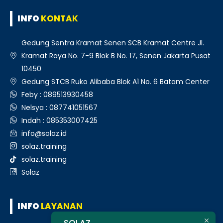
INFO
KONTAK
Gedung Sentra Kramat Senen SCB Kramat Centre Jl.
Kramat Raya No. 7-9 Blok B No. 17, Senen Jakarta Pusat
10450
Gedung STCB Ruko Alibaba Blok A1 No. 6 Batam Center
Feby : 089513930458
Nelsya : 087741051567
Indah : 085353007425
info@solaz.id
solaz.training
solaz.training
Solaz
INFO
LAYANAN