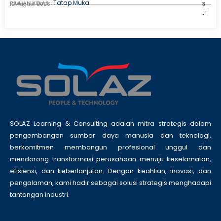
Tatap Muka
PILIHAN KELAS :
12 August 2026
3
JT
SOLAZ Learning & Consulting adalah mitra strategis dalam
pengembangan sumber daya manusia dan teknologi,
berkomitmen membangun profesional unggul dan
mendorong transformasi perusahaan menuju keselamatan,
efisiensi, dan keberlanjutan. Dengan keahlian, inovasi, dan
pengalaman, kami hadir sebagai solusi strategis menghadapi
tantangan industri.