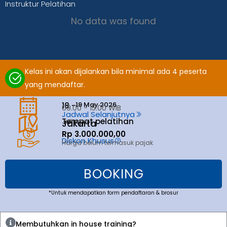
Instruktur Pelatihan
No data was found
Kelas ini akan dijalankan bila minimal ada 4 peserta
yang mendaftar.
19 May 2026
18 -
09.00 - 15.00 WIB
Jadwal Selanjutnya
Tempat pelatihan
Jakarta
Jakarta
Rp 3.000.000,00
Diskon Khusus
Harga belum termasuk pajak
BOOKING
*Untuk mendapatkan form pendaftaran & brosur
Membutuhkan in house training?