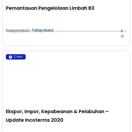
Pemantauan Pengelolaan Limbah B3
Tatap Muka
PILIHAN KELAS :
11 August 2026
4
JT
2 Hari
Ekspor, Impor, Kepabeanan & Pelabuhan –
Update Incoterms 2020