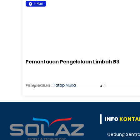
4 Hari
Pemantauan Pengelolaan Limbah B3
Tatap Muka
PILIHAN KELAS :
11 August 2026
4 JT
INFO
KONTA
Gedung Sentra