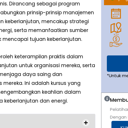
snis. Dirancang sebagai program
ggabungkan prinsip-prinsip manajemen
dan keberlanjutan, mencakup strategi
 energi, serta memanfaatkan sumber
k mencapai tujuan keberlanjutan.
eroleh keterampilan praktis dalam
njutan untuk organisasi mereka, serta
menjaga daya saing dan
*Untuk m
 mereka. Ini adalah kursus yang
 mengembangkan keahlian dalam
Membut
 keberlanjutan dan energi.
Pelatiha
Dengan K
KLI