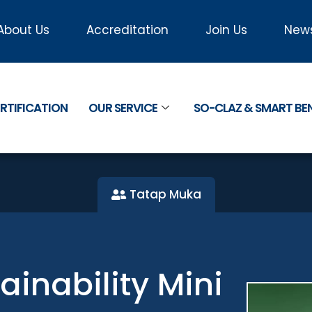
About Us
Accreditation
Join Us
New
RTIFICATION
OUR SERVICE
SO-CLAZ & SMART B
Tatap Muka
inability Mini