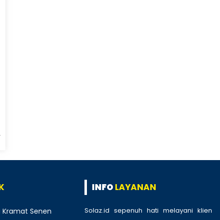
K
INFO
LAYANAN
Solaz.id sepenuh hati melayani klien
 Kramat Senen