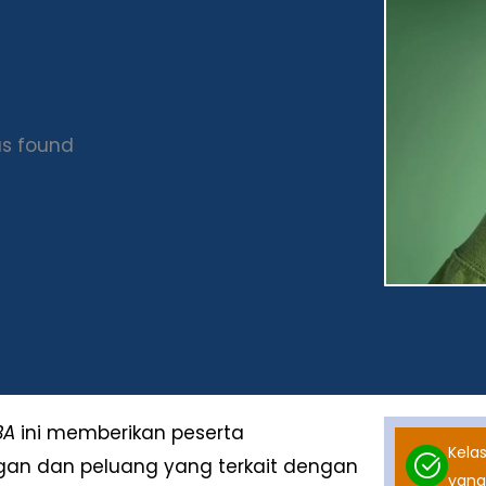
s found
BA
ini memberikan peserta
Kelas
n dan peluang yang terkait dengan
yang