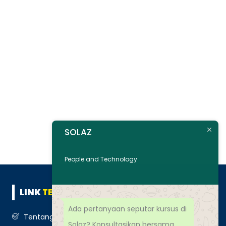
SOLAZ
People and Technology
LINK
TERKAIT
Ada pertanyaan seputar kursus di
Tentang Kami
Solaz? Konsultasikan bersama