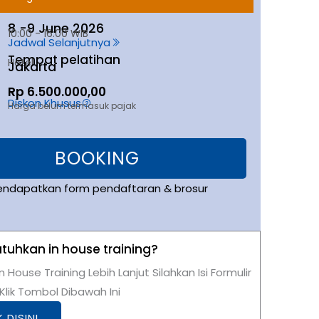
8 -
9 June 2026
10:00 - 16:00 WIB
Jadwal Selanjutnya
Tempat pelatihan
Hotel
Jakarta
Rp 6.500.000,00
Diskon Khusus
Harga belum termasuk pajak
BOOKING
endapatkan form pendaftaran & brosur
uhkan in house training?
n House Training Lebih Lanjut Silahkan Isi Formulir
lik Tombol Dibawah Ini
K DISINI