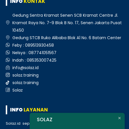
INFO
KONTAK
Gedung Sentra Kramat Senen SCB Kramat Centre Jl.
Kramat Raya No. 7-9 Blok B No. 17, Senen Jakarta Pusat
10450
Gedung STCB Ruko Alibaba Blok A1 No. 6 Batam Center
Feby : 089513930458
Nelsya : 087741051567
Indah : 085353007425
info@solaz.id
solaz.training
solaz.training
Solaz
INFO
LAYANAN
SOLAZ
Solaz.id sepenuh hati melayani klien kami, kepuasan anda