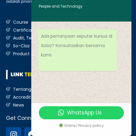
adalah prioritas utama kami. Berikut daftar layanan kami
:
People and Technology
Course
Certification
Ada pertanyaan seputar kursus di
Audit, Testing, Consultancy & Assessment
Solaz? Konsultasikan bersama
So-Claz & Smart Benchmark
Product & Services
kami.
LINK
TERKAIT
Tentang Kami
Accreditation
News
WhatsApp Us
Get Connected
Online | Privacy policy
I
F
T