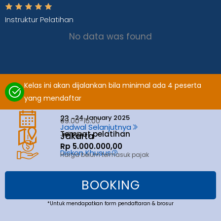
Instruktur Pelatihan
No data was found
Kelas ini akan dijalankan bila minimal ada 4 peserta
yang mendaftar
24 January 2025
23 -
09.00-16.00
Jadwal Selanjutnya
Tempat pelatihan
Jakarta
Jakarta
Rp 5.000.000,00
Diskon Khusus
Harga belum termasuk pajak
BOOKING
*Untuk mendapatkan form pendaftaran & brosur