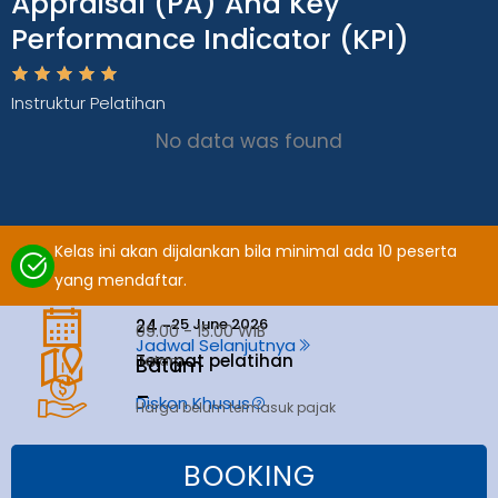
Appraisal (PA) And Key
Performance Indicator (KPI)
Instruktur Pelatihan
No data was found
Kelas ini akan dijalankan bila minimal ada 10 peserta
yang mendaftar.
25 June 2026
24 -
09.00 - 15.00 WIB
Jadwal Selanjutnya
Tempat pelatihan
Batam
Batam
_
Diskon Khusus
Harga belum termasuk pajak
BOOKING