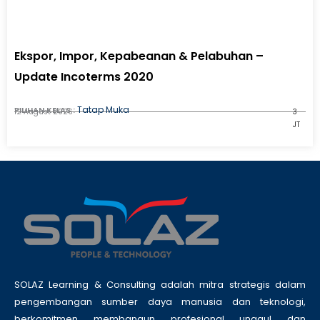
Ekspor, Impor, Kepabeanan & Pelabuhan –
Update Incoterms 2020
Tatap Muka
PILIHAN KELAS :
12 August 2026
3
JT
SOLAZ Learning & Consulting adalah mitra strategis dalam
pengembangan sumber daya manusia dan teknologi,
berkomitmen membangun profesional unggul dan