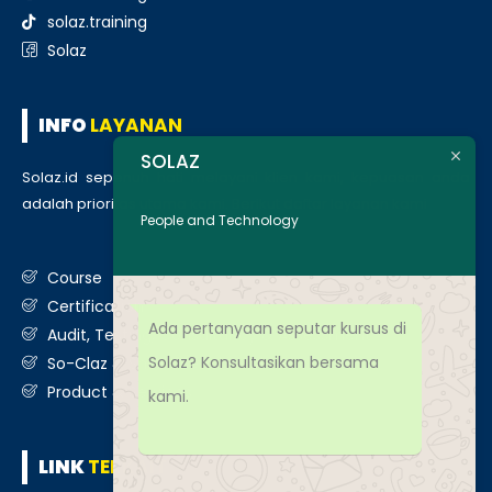
solaz.training
Solaz
INFO
LAYANAN
SOLAZ
Solaz.id sepenuh hati melayani klien kami, kepuasan anda
adalah prioritas utama kami. Berikut daftar layanan kami
:
People and Technology
Course
Certification
Ada pertanyaan seputar kursus di
Audit, Testing, Consultancy & Assessment
Solaz? Konsultasikan bersama
So-Claz & Smart Benchmark
Product & Services
kami.
LINK
TERKAIT