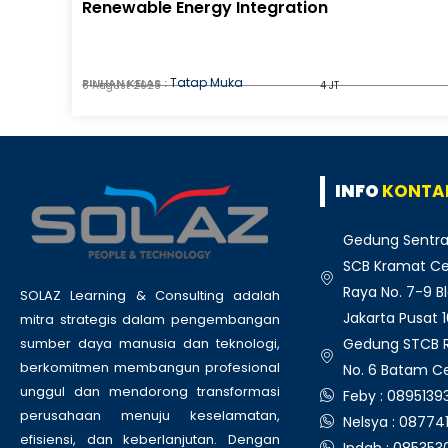
Renewable Energy Integration
Tatap Muka
PILIHAN KELAS :
8 August 2026
4 JT
INFO
KONTA
Gedung Sentra
SCB Kramat Cen
Raya No. 7-9 Bl
SOLAZ Learning & Consulting adalah
Jakarta Pusat 
mitra strategis dalam pengembangan
Gedung STCB Ru
sumber daya manusia dan teknologi,
berkomitmen membangun profesional
No. 6 Batam C
unggul dan mendorong transformasi
Feby : 089513
perusahaan menuju keselamatan,
Nelsya : 08774
efisiensi, dan keberlanjutan. Dengan
Indah : 08535