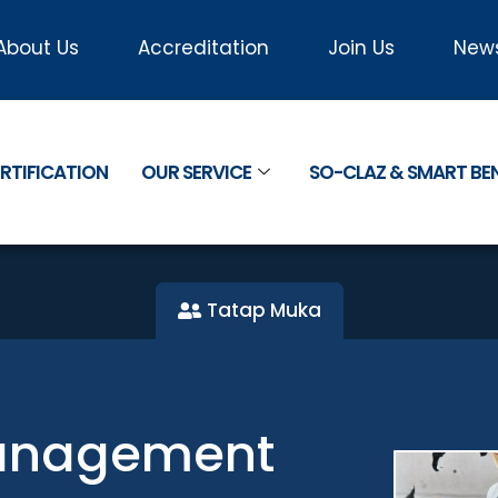
About Us
Accreditation
Join Us
New
RTIFICATION
OUR SERVICE
SO-CLAZ & SMART B
Tatap Muka
anagement