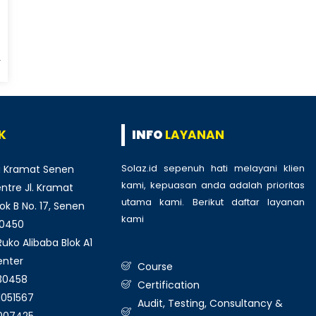
K
INFO
LAYANAN
Solaz.id sepenuh hati melayani klien
 Kramat Senen
kami, kepuasan anda adalah prioritas
tre Jl. Kramat
utama kami. Berikut daftar layanan
ok B No. 17, Senen
kami
:
10450
ko Alibaba Blok A1
enter
Course
930458
Certification
1051567
Audit, Testing, Consultancy &
3007425