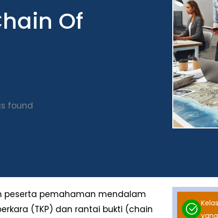
Chain Of
s found
ikan peserta pemahaman mendalam
Kelas
kara (TKP) dan rantai bukti (chain
yang