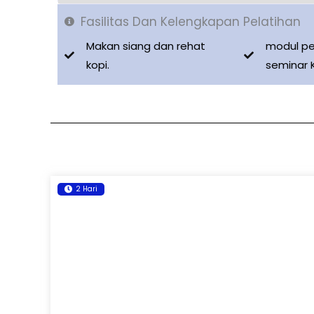
Fasilitas Dan Kelengkapan Pelatihan
Makan siang dan rehat
modul pe
kopi.
seminar 
2 Hari