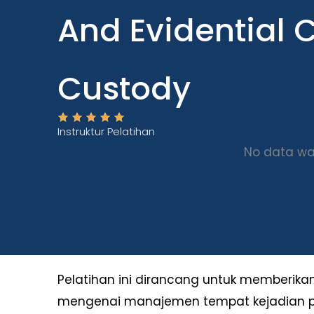
And Evidential 
Custody
Instruktur Pelatihan
No data wa
Pelatihan ini dirancang untuk member
mengenai manajemen tempat kejadian per