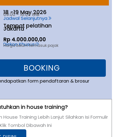
18 -
19 May 2026
09.00 - 16.00 WIB
Jadwal Selanjutnya
Tempat pelatihan
Jakarta
Jakarta
Rp 4.000.000,00
Diskon Khusus
Harga belum termasuk pajak
BOOKING
endapatkan form pendaftaran & brosur
uhkan in house training?
n House Training Lebih Lanjut Silahkan Isi Formulir
lik Tombol Dibawah Ini
K DISINI