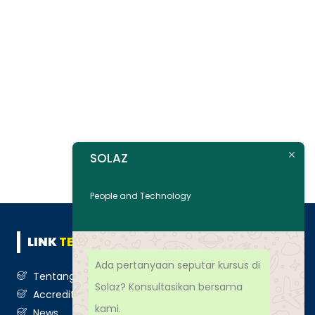
SOLAZ
People and Technology
LINK
TERKAIT
Ada pertanyaan seputar kursus di
Tentang Kami
Solaz? Konsultasikan bersama
Accreditation
kami.
News