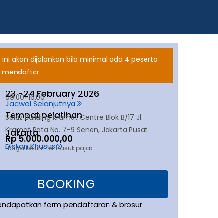
 ini akan dijalankan bila minimal ada 4 peserta
 mendaftar
23 -
24 February 2026
09.00-16.00
Jadwal Selanjutnya
Tempat pelatihan
Solaz Building Kramat Centre Blok B/17 Jl.
Kramat Rata No. 7-9 Senen, Jakarta Pusat
Jakarta
Rp 5.000.000,00
Diskon Khusus
Harga belum termasuk pajak
BOOKING
endapatkan form pendaftaran & brosur