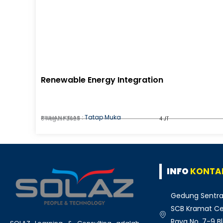
Renewable Energy Integration
Tatap Muka
PILIHAN KELAS :
8 August 2026
4 JT
INFO
KONTA
Gedung Sentra
SCB Kramat Cen
Raya No. 7-9 Bl