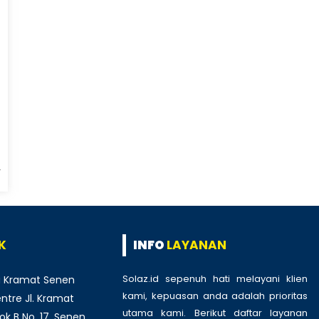
K
INFO
LAYANAN
Solaz.id sepenuh hati melayani klien
 Kramat Senen
kami, kepuasan anda adalah prioritas
tre Jl. Kramat
utama kami. Berikut daftar layanan
ok B No. 17, Senen