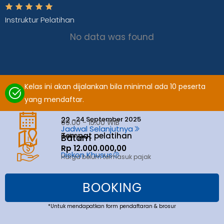
Instruktur Pelatihan
No data was found
Kelas ini akan dijalankan bila minimal ada 10 peserta
yang mendaftar.
24 September 2025
22 -
09.00 - 15.00 WIB
Jadwal Selanjutnya
Tempat pelatihan
Batam
Batam
Rp 12.000.000,00
Diskon Khusus
Harga belum termasuk pajak
BOOKING
*Untuk mendapatkan form pendaftaran & brosur