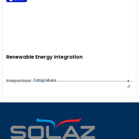
Renewable Energy Integration
Tatap Muka
PILIHAN KELAS :
8 August 2026
4
JT