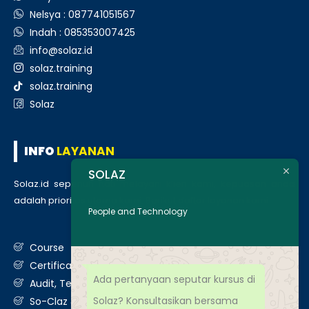
Nelsya : 087741051567
Indah : 085353007425
info@solaz.id
solaz.training
solaz.training
Solaz
INFO
LAYANAN
SOLAZ
Solaz.id sepenuh hati melayani klien kami, kepuasan anda
adalah prioritas utama kami. Berikut daftar layanan kami
:
People and Technology
Course
Certification
Ada pertanyaan seputar kursus di
Audit, Testing, Consultancy & Assessment
Solaz? Konsultasikan bersama
So-Claz & Smart Benchmark