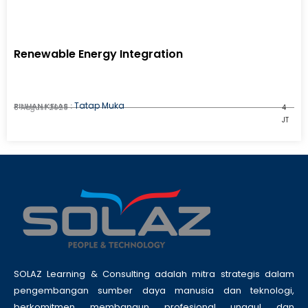
Renewable Energy Integration
Tatap Muka
PILIHAN KELAS :
8 August 2026
4
JT
SOLAZ Learning & Consulting adalah mitra strategis dalam
pengembangan sumber daya manusia dan teknologi,
berkomitmen membangun profesional unggul dan