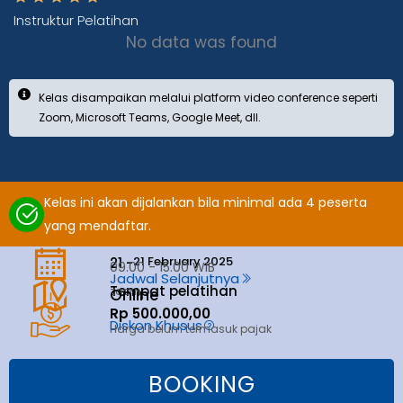
Instruktur Pelatihan
No data was found
Kelas disampaikan melalui platform video conference seperti
Zoom, Microsoft Teams, Google Meet, dll.
Kelas ini akan dijalankan bila minimal ada 4 peserta
yang mendaftar.
21 February 2025
21 -
09.00 - 15.00 WIB
Jadwal Selanjutnya
Tempat pelatihan
zoom
Online
Rp 500.000,00
Diskon Khusus
Harga belum termasuk pajak
BOOKING