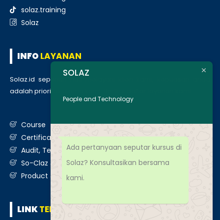
solaz.training
Solaz
INFO
LAYANAN
SOLAZ
Solaz.id sepenuh hati melayani klien kami, kepuasan anda
adalah prioritas utama kami. Berikut daftar layanan kami
:
People and Technology
Course
Certification
Ada pertanyaan seputar kursus di
Audit, Testing, Consultancy & Assessment
Solaz? Konsultasikan bersama
So-Claz & Smart Benchmark
Product & Services
kami.
LINK
TERKAIT