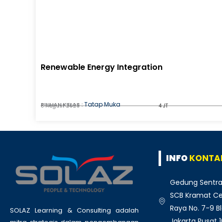
Renewable Energy Integration
Tatap Muka
PILIHAN KELAS :
8 August 2026
4 JT
INFO
KONTA
Gedung Sentra
SCB Kramat Cen
Raya No. 7-9 Bl
SOLAZ Learning & Consulting adalah
Jakarta Pusat 