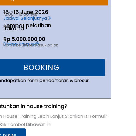
15 -
16 June 2026
10:00 - 16:00 WIB
Jadwal Selanjutnya
Tempat pelatihan
Hotel
Jakarta
Rp 5.000.000,00
Diskon Khusus
Harga belum termasuk pajak
BOOKING
endapatkan form pendaftaran & brosur
uhkan in house training?
n House Training Lebih Lanjut Silahkan Isi Formulir
lik Tombol Dibawah Ini
K DISINI