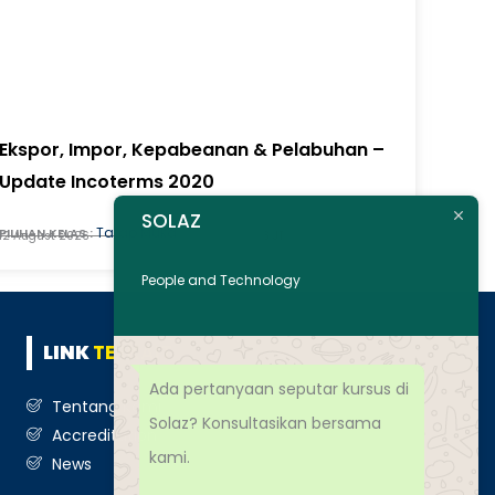
Ekspor, Impor, Kepabeanan & Pelabuhan –
Update Incoterms 2020
SOLAZ
Tatap Muka
PILIHAN KELAS :
12 August 2026
3 JT
People and Technology
LINK
TERKAIT
Ada pertanyaan seputar kursus di
Tentang Kami
Solaz? Konsultasikan bersama
Accreditation
kami.
News