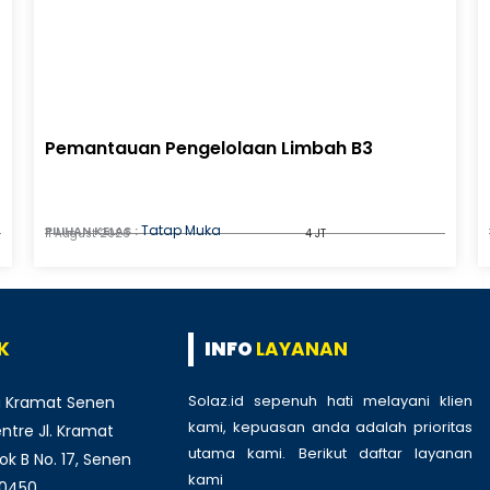
Pemantauan Pengelolaan Limbah B3
Tatap Muka
PILIHAN KELAS :
11 August 2026
4 JT
K
INFO
LAYANAN
Solaz.id sepenuh hati melayani klien
 Kramat Senen
kami, kepuasan anda adalah prioritas
tre Jl. Kramat
utama kami. Berikut daftar layanan
ok B No. 17, Senen
kami
:
10450