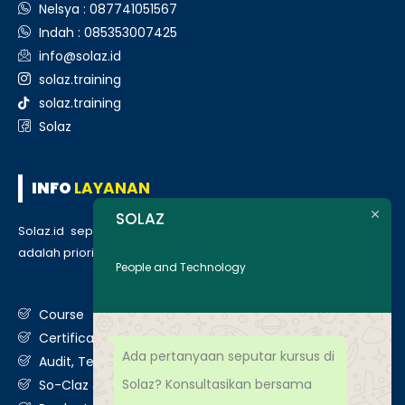
Nelsya : 087741051567
Indah : 085353007425
info@solaz.id
solaz.training
solaz.training
Solaz
INFO
LAYANAN
SOLAZ
Solaz.id sepenuh hati melayani klien kami, kepuasan anda
adalah prioritas utama kami. Berikut daftar layanan kami
:
People and Technology
Course
Certification
Ada pertanyaan seputar kursus di
Audit, Testing, Consultancy & Assessment
Solaz? Konsultasikan bersama
So-Claz & Smart Benchmark