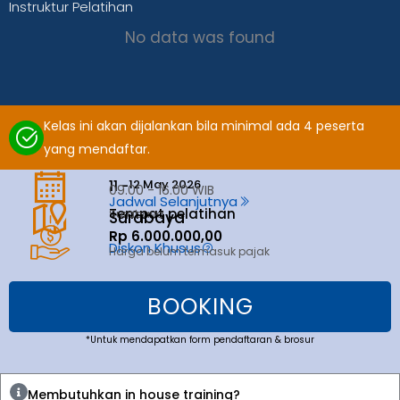
Instruktur Pelatihan
No data was found
Kelas ini akan dijalankan bila minimal ada 4 peserta
yang mendaftar.
12 May 2026
11 -
09.00 - 16.00 WIB
Jadwal Selanjutnya
Tempat pelatihan
Surabaya
Surabaya
Rp 6.000.000,00
Diskon Khusus
Harga belum termasuk pajak
BOOKING
*Untuk mendapatkan form pendaftaran & brosur
Membutuhkan in house training?