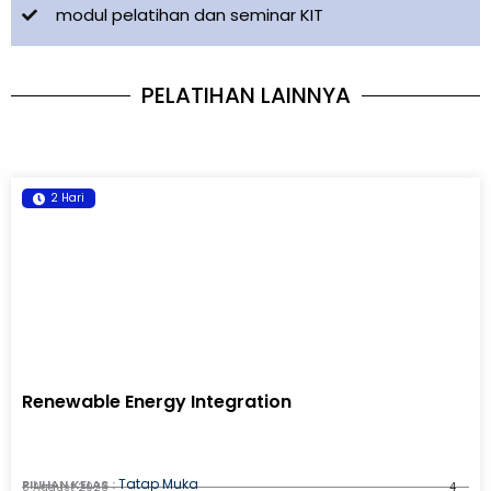
modul pelatihan dan seminar KIT
PELATIHAN LAINNYA
2 Hari
Renewable Energy Integration
Tatap Muka
PILIHAN KELAS :
8 August 2026
4