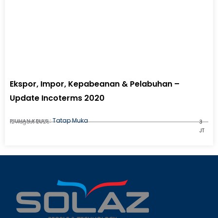
Ekspor, Impor, Kepabeanan & Pelabuhan –
Update Incoterms 2020
Tatap Muka
PILIHAN KELAS :
12 August 2026
3
JT