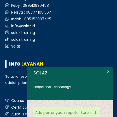
Feby : 089513930458
Nelsya : 087741051567
Indah : 085353007425
info@solaz.id
solaz.training
solaz.training
Solaz
INFO
LAYANAN
SOLAZ
Solaz.id sepenuh hati melayani klien kami, kepuasan anda
adalah prioritas utama kami. Berikut daftar layanan kami
:
People and Technology
Course
Certification
Ada pertanyaan seputar kursus di
Audit, Testing, Consultancy & Assessment