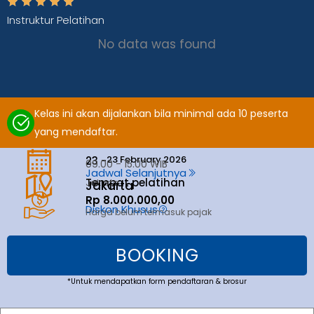
Instruktur Pelatihan
No data was found
Kelas ini akan dijalankan bila minimal ada 10 peserta
yang mendaftar.
23 February 2026
23 -
09.00 - 15.00 WIB
Jadwal Selanjutnya
Tempat pelatihan
Jakarta
Jakarta
Rp 8.000.000,00
Diskon Khusus
Harga belum termasuk pajak
BOOKING
*Untuk mendapatkan form pendaftaran & brosur