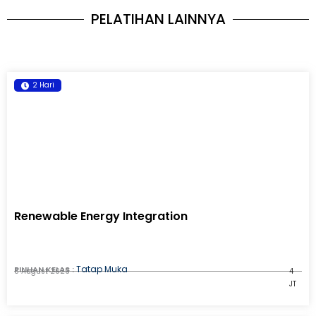
PELATIHAN LAINNYA
2 Hari
Renewable Energy Integration
Tatap Muka
PILIHAN KELAS :
8 August 2026
4
JT